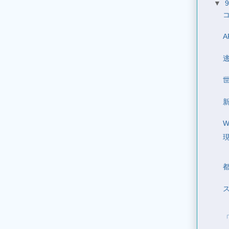
▼
コ
A
新
W