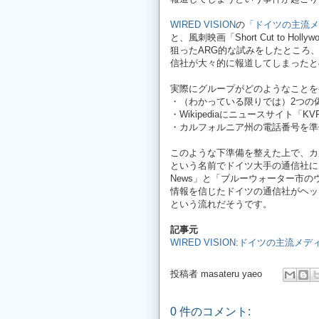
WIRED VISION
の
「ドイツの主流メ
と、風刺映画「Short Cut to 
狙ったARG的な試みをしたところ
信社が大々的に報道してしまったと
実際にグループがどのようなことを
・（わかっている限りでは）2つの
・Wikipediaにニュースサイト「
・カルフォルニア州の電話番号を準
このような下準備を整えた上で、カルフォ
という名前でドイツ大手の通信社に
News」と「ブルーウォーター市
情報を信じたドイツの通信社がヘッ
という流れだそうです。
記事元
WIRED VISION:ドイツの主
投稿者
masateru yaeo
0 件のコメント: