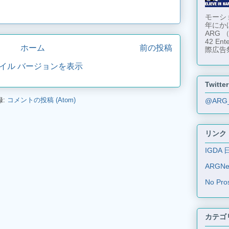
モーショ
年にか
ARG
42 En
ホーム
前の投稿
際広告
イル バージョンを表示
Twitter
録:
コメントの投稿 (Atom)
@ARG
リンク
IGDA 
ARGN
No Pro
カテゴ