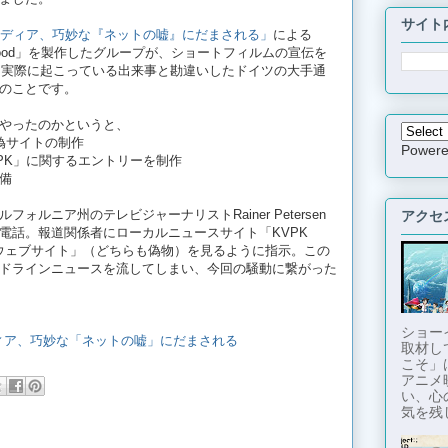
サイト
ディア、巧妙な『ネットの嘘』にだまされる」
による
Hollywood」を製作したグループが、ショートフィルムの宣伝を
、実際に起こっている出来事と勘違いしたドイツの大手通
のことです。
やったのかというと、
偽サイトの制作
Power
KVPK」に関するエントリーを制作
備
ルニア州のテレビジャーナリストRainer Petersen
アクセ
電話。報道関係者にローカルニュースサイト「KVPK
のウェブサイト」（どちらも偽物）を見るように指示。この
ドラインニュースを流してしまい、今回の騒動に繋がった
ショー
流メディア、巧妙な「ネットの嘘」にだまされる
取材し
こそ」
アニメ
い、心
気を残し