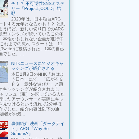
チ！？ 不可逆性SNSミステ
リー『Project:;COLD』始
動
2020年は、日本独自ARG
ートする元年となるかも！？ と思
まうほど、新しい切り口でのARG
験型エンタメが続いているこの冬
、本命かもしれない企画が進行中
 これまでの流れ スタートは、11
Twitterに投稿された、1本の自己
でした。...
NHKニュースにてジオキャ
ッシングが紹介される
本日2月9日のNHK「おはよ
う日本」にて、「広がるＧ
ＰＳ 意外な遊び方」と題
オキャッシングが紹介されまし
キャッシュ（宝）を探している人た
行したアナウンサーが実際にキャ
を見つけるという流れで2分半ほ
介でした。紹介内容は以下の通
加者がお気...
事例紹介 映画「ダークナイ
ト」ARG『Why So
Serious?』