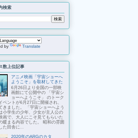
内検索
ed by
Translate
ス数上位記事
アニメ映画「宇宙ショーへ
ようこそ」を取材してきた
6月26日より全国の一部映
画館にて公開中の 「宇宙シ
ョーへようこそ」 のトーク
イベントが6月27日に開催され、
てきました。 「宇宙ショーへよう
は小学生の少年、少女が主人公の
映画で、大人にこそ見てもらいた
の暖まる内容でした。 昭和の雰囲
た田舎に...
2020年のARGのカタ