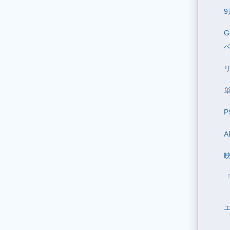
9
G
P
A