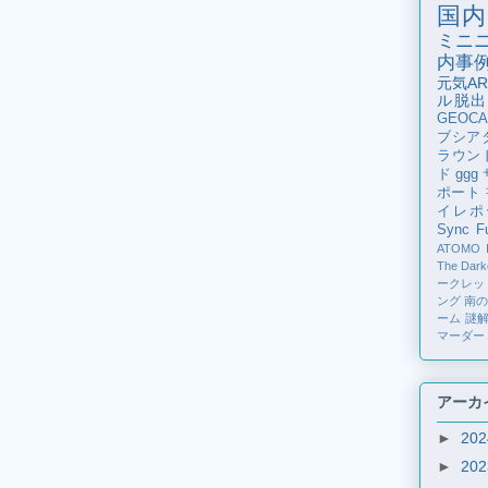
国内
ミニ
内事
元気AR
ル脱出
GEOCA
ブシア
ラウン
ド
ggg
ポート
イレポ
Sync Fu
ATOMO
The Dark
ークレッ
ング
南
ーム
謎
マーダー
アーカ
►
20
►
20