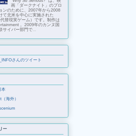
"Why So Serious?" は、映
画「ダークナイト」のプロ
ンのために、2007年から2008
けて北米を中心に実施された
 （代替現実ゲーム）です。制作は
tertainment 。2009年のカンヌ国
祭サイバー部門で...
_INFOさんのツイート
日本
et（海外）
scenium
リー