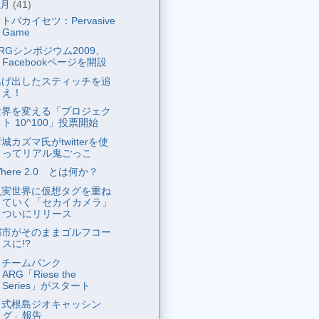
9月
(41)
トバカイセツ：Pervasive
Game
RGシンポジウム2009、
Facebookページを開設
逃げ出したスティッチを追
え！
世界を変える「プロジェク
ト 10^100」投票開始
城カズマ氏がtwitterを使
ってリアル鬼ごっこ
here 2.0 とは何か？
現実世界に仮想タグを重ね
ていく「セカイカメラ」
ついにリリース
都市がそのままゴルフコー
スに!?
スチームパンク
ARG「Riese the
Series」がスタート
「式根島ジオキャッシン
グ」報告