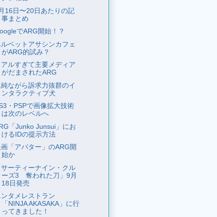
月16日〜20日あたりの記
事まとめ
oogleでARG開始！？
ベルベットアサシンカフェ
がARG的試み？
リアルすぎて主要メディア
がだまされたARG
単純ながら訴求力抜群のイ
ンタラクティブ犬
S3・PSPで画像拡大技術
は次のレベルへ
RG「Junko Junsui」にお
けるIDの提示方法
映画「アバター」のARG開
始か
「サーティーナイン・クル
ーズ3 奪われた刀」9月
18日発売
エンタメレストラン
「NINJA AKASAKA」に行
ってきました！