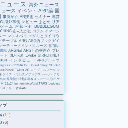
ニュース
海外ニュース
ニュース
イベント
ARG論
国
例
事例紹介
AR技術
セミナー
運営
G
海外事例
レビュー
まとめ
リア
ゲーム
お知らせ
BUBBLEGUM
CHING
あんたがた
コラム
イマーシ
ター
マノスパイ
メグミとタイヨウ
ドテーブル
ARG
ARG的ブックガイ
サーティーナイン・クルーズ
参加レ
書籍
ARGNet
ARGとの交差点
プレ
ート
3D小説
Evoke
SIRRUT.NET
ture
インタビュー
ARGグループ
Ingress
RYOMA the Secret Story
SCRAP
est Puzzle
Twitter
XR
エイプリルフール
シ
トライフ
トランスメディアストーリーテリ
の島の冒険旅行
対談
新春メッセージ
脱出ゲ
解き
15x24
Immersive.World
TRPG
podcast
ミステリー
音声AR
イブ
24
(11)
23
(6)