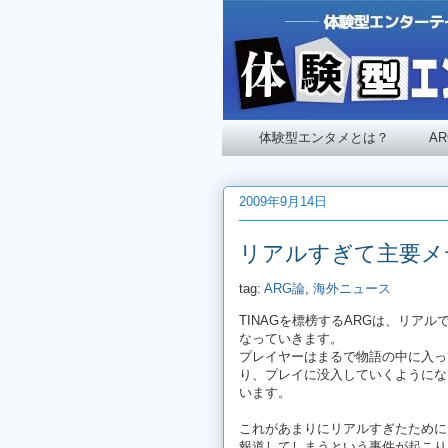
体験型エンタメとは？
A
2009年9月14日
リアルすぎて主要メ
tag:
ARG論
,
海外ニュース
TINAGを標榜するARGは、リア
なっていきます。
プレイヤーはまるで物語の中に入っ
り、プレイに没入していくようにな
います。
これがあまりにリアルすぎたために
報道してしまうという事件が起こり