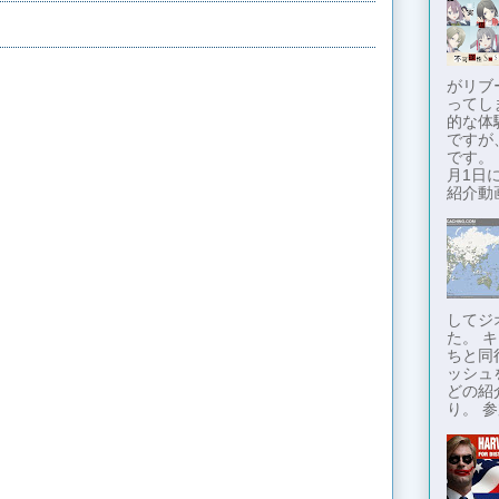
がリブ
ってし
的な体
ですが
です。
月1日に
紹介動画
してジ
た。 
ちと同
ッシュ
どの紹
り。 参