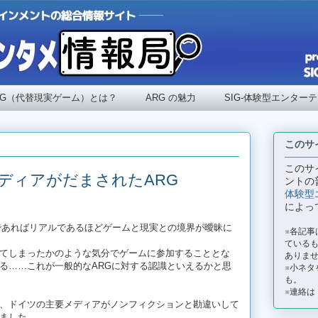
RG（代替現実ゲーム）とは？
ARG の魅力
SIG-体験型エンター
このサ
このサ
ディアがだまされたARG
ントの
体験型
によっ
ルであればリアルであるほどゲームと現実との境界が曖昧に
※各記
ているも
てしまったかのような気分でゲームに参加することとな
ありま
る……これが一般的なARGに対する認識といえるかと思
※小ネタ
も。
※連絡は
、ドイツの主要メディアがノンフィクションと勘違いして
ました。