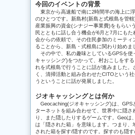
今回のイベントの背景
東京から高速船で南に2時間半の海上に浮
のひとつです。新島村(新島と式根島を管轄
産業振興の資金(シナジー事業費)をもらい
民とともに話し合う機会が6月と7月にもた
会からの依頼で、その住民参加のミーティ
ることから、新島・式根島に関わり始めま
その中で、私の趣味としているGPSを使った宝探
キャッシング)をつかって、村おこしをす
れを式根島で行うことに話が進みました。
く、清掃活動と組み合わせたCITOという
うということに話が発展しました。
ジオキャッシングとは何か
Geocaching(ジオキャッシング)は、G
ターネットを組み合わせて、世界中に隠さ
り、また隠したりするゲームです。Geoは、
は「隠された箱」を意味します。つまり、
された箱を探す/隠すのです。探すのも隠