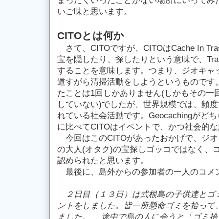
まったくいったことがない場所にいってみ
いご味と思います。
CITOとは何か
さて、CITOですが、CITOはCache In Tras
宝を隠したり、探したりという意味で、Tras
することを意味します。つまり、ジオキャ
道すがら清掃活動をしようというものです
たことは1回しかありません(しかもその一
していない)でしたが、世界規模では、頻
れている社会活動です。Geocachingが
に比べてCITOはイベントで、かつ社会的
今回はこのCITOがあったおかげで、ジ
の大人(オタク)の宝探しゴッコではなく、
認められたと思います。
最後に、島外からの参加者の一人のコメ
２日目（１３日）は式根島の子供達とゴ
ントをしました。皆一所懸命ゴミを拾って
ました。 途中で島の人に会うと「ゴミ拾