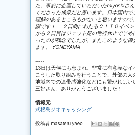
た。事前に企画していただいたmiyoshi
くださった成果だと思います。日本国内で
理解のあるところも少ないと思いますので、m
謝です！ ２日間にわたるＣＩＴＯイベン
がら２日目はジェット船の運行休止で早め
ったのが残念でしたが、またこのような機
ます。
YONEYAMA
-----
13日は天候にも恵まれ、非常に有意義なイ
こうした取り組みを行うことで、外部の人
地域内での連帯感強化などにも繋がればい
三好さん、ありがとうございました！
情報元
式根島ジオキャッシング
投稿者
masateru yaeo