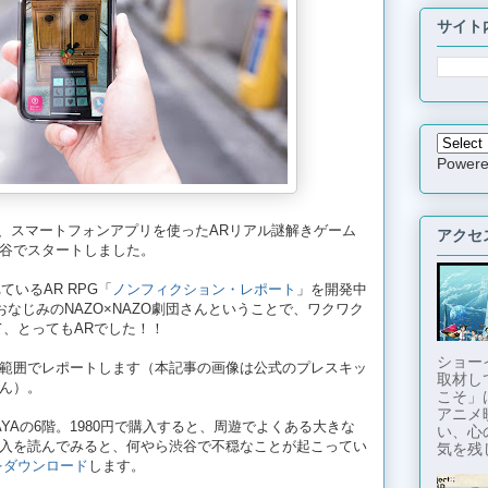
サイト
Power
）まで、スマートフォンアプリを使ったARリアル謎解きゲーム
アクセ
谷でスタートしました。
いるAR RPG「
ノンフィクション・レポート
」を開発中
おなじみのNAZO×NAZO劇団さんということで、ワクワク
て、とってもARでした！！
ショー
範囲でレポートします（本記事の画像は公式のプレスキッ
取材し
ん）。
こそ」
アニメ
AYAの6階。1980円で購入すると、周遊でよくある大きな
い、心
入を読んでみると、何やら渋谷で不穏なことが起こってい
気を残し
リをダウンロード
します。