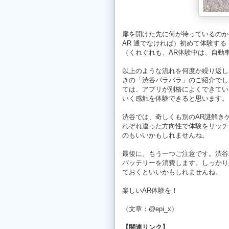
扉を開けた先に何が待っているのか
AR 通でなければ）初めて体験す
（くれぐれも、AR体験中は、自動
以上のような流れを何度か繰り返し
きの「渋谷パラパラ」のご紹介でし
ては、アプリが別格によくできてい
いく感触を体験できると思います。
渋谷では、奇しくも別のAR謎解き
れぞれ違った方向性で体験をリッチ
のもいいかもしれませんね。
最後に、もう一つご注意です。渋谷
バッテリーを消費します。しっかり
ておくといいかもしれませんね。
楽しいAR体験を！
（文章：@epi_x）
【関連リンク】