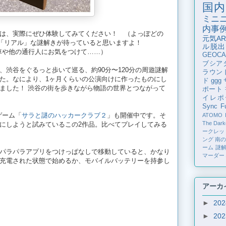
国内
ミニ
内事
は、実際にぜひ体験してみてください！ （よっぽどの
元気AR
る「リアル」な謎解きが待っていると思いますよ！
ル脱出
車や他の通行人にお気をつけて……）
GEOCA
ブシア
、渋谷をぐるっと歩いて巡る、約90分〜120分の周遊謎解
ラウン
た。なにより、1ヶ月くらいの公演向けに作ったものにし
ド
ggg
ました！ 渋谷の街を歩きながら物語の世界とつながって
ポート
イレポ
Sync Fu
ゲーム「
サラと謎のハッカークラブ２
」も開催中です。そ
ATOMO
The Dark
にしようと試みているこの2作品。比べてプレイしてみる
ークレッ
ング
南
ーム
謎
パラパラアプリをつけっぱなしで移動していると、かなり
マーダー
充電された状態で始めるか、モバイルバッテリーを持参し
アーカ
►
20
►
20