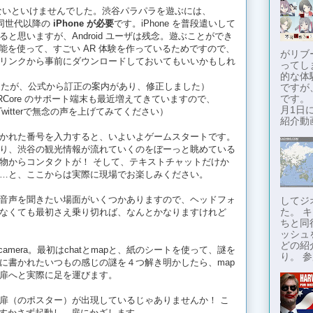
ないといけませんでした。渋谷パラパラを遊ぶには、
E と同世代以降の
iPhone が必要
です。iPhone を普段遣いして
と思いますが、Android ユーザは残念。遊ぶことができ
R 機能を使って、すごい AR 体験を作っているためですので、
がリブ
リンクから事前にダウンロードしておいてもいいかもしれ
ってし
的な体
いましたが、公式から訂正の案内があり、修正しました）
ですが
です。
 ARCore のサポート端末も最近増えてきていますので、
月1日に
ひTwitterで無念の声を上げてみてください）
紹介動画
かれた番号を入力すると、いよいよゲームスタートです。
り、渋谷の観光情報が流れていくのをぼーっと眺めている
物からコンタクトが！ そして、テキストチャットだけか
…と、ここからは実際に現場でお楽しみください。
音声を聞きたい場面がいくつかありますので、ヘッドフォ
してジ
た。 
なくても最初さえ乗り切れば、なんとかなりますけれど
ちと同
ッシュ
どの紹
camera。最初はchatとmapと、紙のシートを使って、謎を
り。 参
に書かれたいつもの感じの謎を４つ解き明かしたら、map
扉へと実際に足を運びます。
扉（のポスター）が出現しているじゃありませんか！ こ
能をすかさず起動し、扉にかざします。