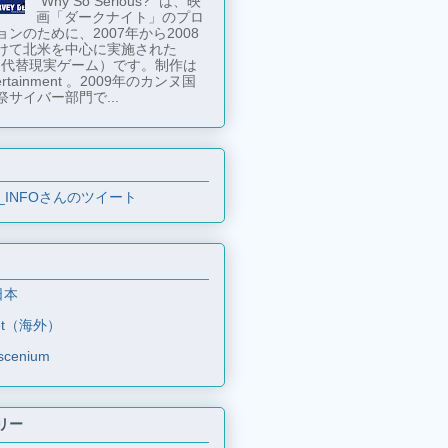
"Why So Serious?" は、映
画「ダークナイト」のプロ
ンのために、2007年から2008
けて北米を中心に実施された
 （代替現実ゲーム）です。制作は
tertainment 。2009年のカンヌ国
祭サイバー部門で...
_INFOさんのツイート
日本
et（海外）
scenium
リー