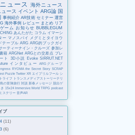
ニュース
海外ニュース
ニュース
イベント
ARG論
国
例
事例紹介
AR技術
セミナー
運営
G
海外事例
レビュー
まとめ
リア
ゲーム
お知らせ
BUBBLEGUM
CHING
あんたがた
コラム
イマーシ
ター
マノスパイ
メグミとタイヨウ
ドテーブル
ARG
ARG的ブックガイ
サーティーナイン・クルーズ
参加レ
書籍
ARGNet
ARGとの交差点
プレ
ート
3D小説
Evoke
SIRRUT.NET
ture
インタビュー
ARGグループ
Ingress
RYOMA the Secret Story
SCRAP
est Puzzle
Twitter
XR
エイプリルフール
シ
トライフ
トランスメディアストーリーテリ
の島の冒険旅行
対談
新春メッセージ
脱出ゲ
解き
15x24
Immersive.World
TRPG
podcast
ミステリー
音声AR
イブ
24
(11)
23
(6)