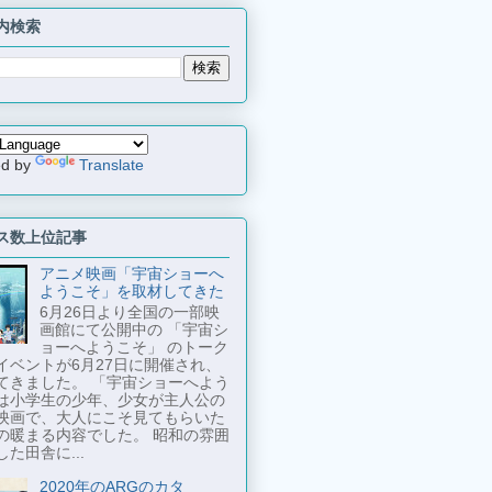
内検索
ed by
Translate
ス数上位記事
アニメ映画「宇宙ショーへ
ようこそ」を取材してきた
6月26日より全国の一部映
画館にて公開中の 「宇宙シ
ョーへようこそ」 のトーク
イベントが6月27日に開催され、
てきました。 「宇宙ショーへよう
は小学生の少年、少女が主人公の
映画で、大人にこそ見てもらいた
の暖まる内容でした。 昭和の雰囲
た田舎に...
2020年のARGのカタ