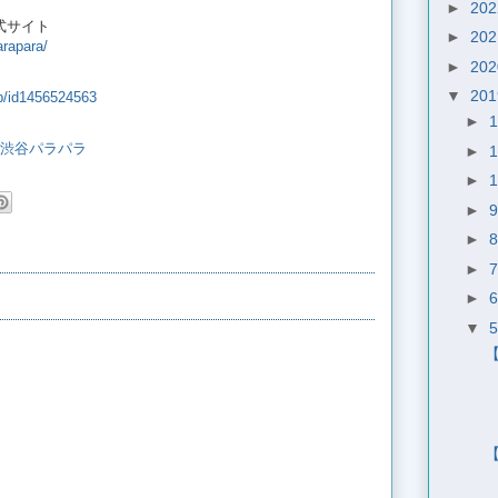
►
20
式サイト
►
20
arapara/
►
20
」
▼
20
pp/id1456524563
►
h?q=#渋谷パラパラ
►
►
►
►
►
►
▼