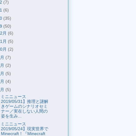
22
(7)
21
(6)
20
(35)
19
(50)
12月
(6)
11月
(5)
10月
(2)
9月
(7)
8月
(2)
7月
(5)
6月
(4)
5月
(5)
【ミニニュース
2019/05/31】推理と謎解
きゲームのシナリオセミ
ナー／実在しない人間の
姿を生み...
【ミニニュース
2019/05/24】現実世界で
Minecraft！『Minecraft