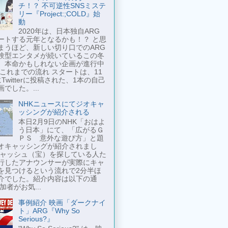
チ！？ 不可逆性SNSミステ
リー『Project:;COLD』始
動
2020年は、日本独自ARG
ートする元年となるかも！？ と思
まうほど、新しい切り口でのARG
験型エンタメが続いているこの冬
、本命かもしれない企画が進行中
 これまでの流れ スタートは、11
Twitterに投稿された、1本の自己
でした。...
NHKニュースにてジオキャ
ッシングが紹介される
本日2月9日のNHK「おはよ
う日本」にて、「広がるＧ
ＰＳ 意外な遊び方」と題
オキャッシングが紹介されまし
キャッシュ（宝）を探している人た
行したアナウンサーが実際にキャ
を見つけるという流れで2分半ほ
介でした。紹介内容は以下の通
加者がお気...
事例紹介 映画「ダークナイ
ト」ARG『Why So
Serious?』