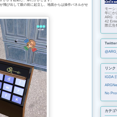
が飛び出して眼の前に起立し、地面からは操作パネルがせ
モーショ
年にか
ARG
42 En
際広告
Twitter
@ARG
リンク
IGDA 
ARGN
No Pro
カテゴ