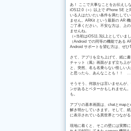
あ！ ここで大事なことをお伝えし
iOS12.0（※）以上で iPhone S
いる人はだいたい条件を満たしている
ません。ARKit という最新の A
ご了承ください。不安な方は、上の
ませんね。
（※当初はiOS11.3以上として
（Android での同等の機能である
Android サポートを望む方は、ぜ
さて、アプリを立ち上げて、紙に書
チャット（風）画面がまず立ち上が
と、突然、名も名乗らない怪しい人
と思ったら、あんなことも！！ …
そうそう、何故かは言いませんが、
ンがあるとベターかもしれません。
も。
アプリの基本画面は、chatとmapと
解き明かしていきます。そして、紙
に表示されている異世界とつながる
現地に着くと、そこの壁には実際に
れまで封印してきた camera 機