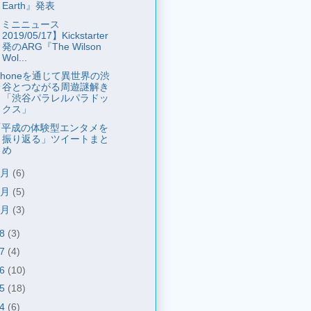
Earth』発表
【ミニニュース
2019/05/17】Kickstarter
発のARG『The Wilson
Wol...
Phoneを通じて異世界の渋
谷とつながる周遊謎解き
「渋谷パラレルパラドッ
クス」
「平成の体験型エンタメを
振り返る」ツイートまと
め ​
4月
(6)
3月
(5)
2月
(3)
18
(3)
17
(4)
16
(10)
15
(18)
14
(6)