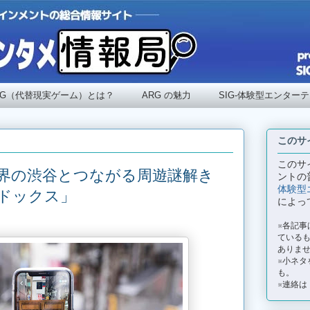
RG（代替現実ゲーム）とは？
ARG の魅力
SIG-体験型エンター
このサ
このサ
異世界の渋谷とつながる周遊謎解き
ントの
体験型
ドックス」
によっ
※各記
ているも
ありま
※小ネタ
も。
※連絡は