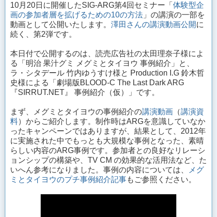
10月20日に開催したSIG-ARG第4回セミナー「
体験型企
画の参加者層を拡げるための10の方法
」の講演の一部を
動画として公開いたします。
澤田さんの講演動画公開
に
続く、第2弾です。
本日付で公開するのは、読売広告社の太田理奈子様によ
る「明治 果汁グミ メグミとタイヨウ 事例紹介」と、
ラ・シタデール 竹内ゆうすけ様と Production I.G 鈴木哲
史様による「劇場版BLOOD-C The Last Dark ARG
『SIRRUT.NET』 事例紹介（仮）」です。
まず、メグミとタイヨウの事例紹介の
講演動画
（
講演資
料
）からご紹介します。制作時はARGを意識していなか
ったキャンペーンではありますが、結果として、2012年
に実施された中でもっとも大規模な事例となった、素晴
らしい内容のARG事例です。参加者との良好なリレーシ
ョンシップの構築や、TV CM の効果的な活用法など、た
いへん参考になりました。事例の内容については、
メグ
ミとタイヨウのプチ事例紹介記事
もご参照ください。