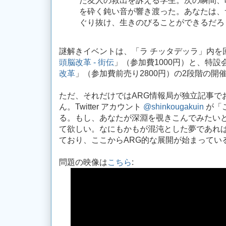
た友人の救出を訴える学生。次の瞬間、
を砕く鈍い音が響き渡った。あなたは、
ぐり抜け、生きのびることができるだろ
謎解きイベントは、「ラ チッタデッラ」内を
頭脳改革 - 街伝
」（参加費1000円）と、特
改革
」（参加費前売り2800円）の2段階の開
ただ、それだけではARG情報局が独立記事で
ん。Twitter アカウント
@shinkougakuin
が「
る。もし、あなたが深淵を覗きこんでみたい
て欲しい。なにもかもが混沌とした夢であれ
ており、ここからARG的な展開が始まってい
問題の映像は
こちら
: