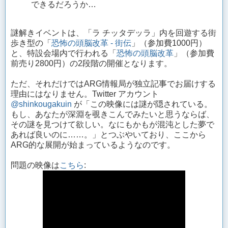
できるだろうか…
謎解きイベントは、「ラ チッタデッラ」内を回遊する街
歩き型の「
恐怖の頭脳改革 - 街伝
」（参加費1000円）
と、特設会場内で行われる「
恐怖の頭脳改革
」（参加費
前売り2800円）の2段階の開催となります。
ただ、それだけではARG情報局が独立記事でお届けする
理由にはなりません。Twitter アカウント
@shinkougakuin
が「この映像には謎が隠されている。
もし、あなたが深淵を覗きこんでみたいと思うならば、
その謎を見つけて欲しい。なにもかもが混沌とした夢で
あれば良いのに……。」とつぶやいており、ここから
ARG的な展開が始まっているようなのです。
問題の映像は
こちら
: