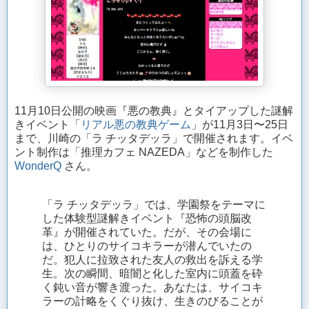
11月10日公開の映画『悪の教典』とタイアップした謎解
きイベント「
リアル悪の教典ゲーム
」が11月3日〜25日
まで、川崎の「ラ チッタデッラ」で開催されます。イベ
ント制作は「推理カフェ NAZEDA」などを制作した
WonderQ
さん。
「ラ チッタデッラ」では、学園祭をテーマに
した体験型謎解きイベント『恐怖の頭脳改
革』が開催されていた。だが、その会場に
は、ひとりのサイコキラーが潜んでいたの
だ。犯人に拉致された友人の救出を訴える学
生。次の瞬間、暗闇と化した室内に頭蓋を砕
く鈍い音が響き渡った。あなたは、サイコキ
ラーの計略をくぐり抜け、生きのびることが