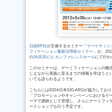
日経BP社
が主催するセミナー「
マーケティン
フィケーション最新活用術セミナー
」が、20
の
JA共済ビル カンファレンスホール
にて行わ
このセミナーは、ゲーミフィケーションの概
じえながら実践に至るまでの情報を学ぼうとい
いても語られるようです。
こちらにはIGDA日本SIG-ARGが協力して
「プロモーションやキャンペーンにおけるゲ
ーマで講師として登壇し、さらにゲーミフィ
ークショップも行う予定です。