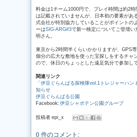
料金は1チーム1000円で、プレイ時間は約2
は記載されていませんが、日本初の要素がある
式会社が特別協力していることがポイントの
ーは
SIG-ARG#3
で新一検定についてご登壇い
明さん。
東京から2時間半くらいかかりますが、GPS
個分の広大な敷地を使った宝探しをするチャ
ので、休日のちょっとした遠足気分で参加し
関連リンク
「伊豆ぐらんぱる探検隊vol.1トレジャーハン
知らせ
伊豆ぐらんぱる公園
Facebook:
伊豆シャボテン公園グループ
投稿者
epi_x
0 件のコメント: