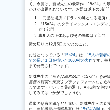
て、今度は、新城先生の最新作「15×24」の
かけが出題されています。お題は以下の3部門
「完璧な場所（ドラマの鍵となる場所）
『15×24』のクライマックス～エンデ
だ！部門
真犯人の正体およびその動機は？部門
締め切りは12月5日までとのこと。
お題となっている「
15×24
」は、
15人の若者
での長い１日を描いた3000枚の大作
です。毎
まで発売されています。
新城先生の
「最近は基本的に『15×24』を
書籍＆現実の東京をプラットフォームにしたA
してます」
という言葉の通り、ARG的な遊び
してみてはいかがでしょうか。
通常の懸賞問題などと違い、新城先生への直
た、参加者間の情報共有には
15x24 Wiki
もご