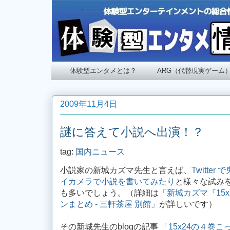
体験型エンタメとは？
ARG（代替現実ゲーム
2009年11月4日
謎に答えて小説へ出演！？
tag:
国内ニュース
小説家の新城カズマ先生と言えば、
Twitte
イカメラで小説を書いてみたり
と様々な試み
も多いでしょう。（詳細は
「新城カズマ『15
ンまとめ - 三軒茶屋 別館」
が詳しいです）
その新城先生のblogの記事
「15x24の４巻