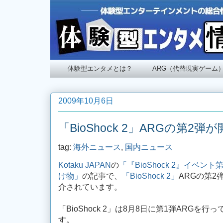
体験型エンタメとは？
ARG（代替現実ゲーム
2009年10月6日
「BioShock 2」ARGの第2弾
tag:
海外ニュース
,
国内ニュース
Kotaku JAPAN
の
「『BioShock 2』イベ
け物」
の記事で、
「BioShock 2」
ARGの第
介されています。
「BioShock 2」は8月8日に第1弾ARG
す。