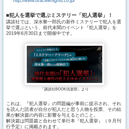
http://www.oracleknights.co.jp/
■犯人を選挙で選ぶミステリー「犯人選挙」！
講談社では、深水黎一郎氏の新作ミステリーで犯人を選
挙で選ぶという、前代未聞のイベント『犯人選挙』を
2019年6月30日まで開催中です。
「講談社BOOK倶楽部」より
これは、『犯人選挙』の問題編が事前に提示され、それ
を読んだ読者が自分が犯人だと思う人物を投票、その結
果が解決篇の内容に影響を与えるとのこと。
解決篇は問題篇と合わせて単行本『犯人選挙』（９月刊
行予定）に掲載されます。