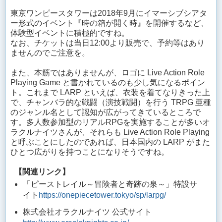
東京ワンピースタワーは2018年9月にイマーシブシアタ
ー形式のイベント『時の箱が開く時』を開催するなど、
体験型イベントに積極的ですね。
なお、チケットは当日12:00より販売で、予約等はあり
ませんのでご注意を。
また、本筋ではありませんが、ロゴに Live Action Role
Playing Game と書かれているのも少し気になるポイン
ト。これまで LARP といえば、衣装を着てなりきった上
で、チャンバラ的な戦闘（演技戦闘）を行う TRPG 亜種
のジャンル名として認知が広がってきているところで
す。多人数参加型のリアルRPGを実施することが多いオ
ラクルナイツさんが、それらも Live Action Role Playing
と呼ぶことにしたのであれば、日本国内の LARP がまた
ひとつ広がりを持つことになりそうですね。
【関連リンク】
「ピーストレイル～冒険者と奇跡の泉～」特設サ
イト
https://onepiecetower.tokyo/sp/larpg/
株式会社オラクルナイツ 公式サイト