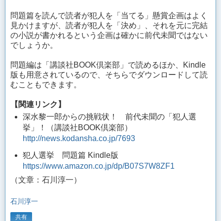
問題篇を読んで読者が犯人を「当てる」懸賞企画はよく
見かけますが、読者が犯人を「決め」、それを元に完結
の小説が書かれるという企画は確かに前代未聞ではない
でしょうか。
問題編は「講談社BOOK倶楽部」で読めるほか、Kindle
版も用意されているので、そちらでダウンロードして読
むこともできます。
【関連リンク】
深水黎一郎からの挑戦状！ 前代未聞の「犯人選
挙」！（講談社BOOK倶楽部）
http://news.kodansha.co.jp/7693
犯人選挙 問題篇 Kindle版
https://www.amazon.co.jp/dp/B07S7W8ZF1
（文章：石川淳一）
石川淳一
共有