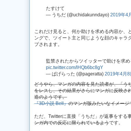
たすけて
— うちだ (@uchidakunndayo)
2019年4
これだけ見ると、何か助けを求める内容か、
ングで、ツイート主と同じような顔のキャラ
プされます。
監禁されたからツイッターで助けを求
pic.twitter.com/lHQb6bc8gY
— ぱげらった (@pageratta)
2019年4月
どうやら、マンガの内容を見た読者が、「う
をレスし、その結果がさらにマンガに反映さ
造のようです。
『3D小説 Bell』
のマンガ版みたいなイメージ
ただ、Twitterに直接「うちだ」が返事をす
ンガ内での反応に限られているよう
です。