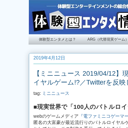
体験型エンタメとは？
ARG（代替現実ゲーム
2019年4月12日
【ミニニュース 2019/04/1
イヤルゲーム!?／Twitterを
tag:
ミニニュース
■現実世界で「100人のバトルロ
webのゲームメディア
『電ファミニコゲーマ
匿名の大富豪が最近流行りのバトルロイヤル