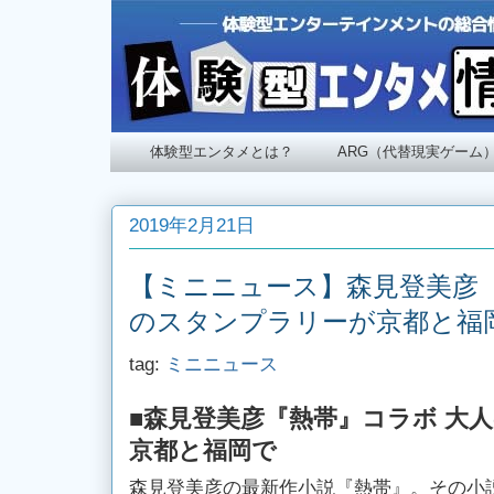
体験型エンタメとは？
ARG（代替現実ゲーム
2019年2月21日
【ミニニュース】森見登美彦『
のスタンプラリーが京都と福
tag:
ミニニュース
■森見登美彦『熱帯』コラボ 大
京都と福岡で
森見登美彦の最新作小説『熱帯』。その小