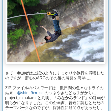
さて、参加者は上記のようにすっかり小旅行を満喫した
のですが、肝心のARGのその後の展開を簡単に。
ZIP ファイルのパスワードは、数日間の色々なトライの
結果、
@shin_9cruise
のつぶやきなども手がかりに、
project_minakami と判明。「みなかみランド」の計画が
明らかになりました。この企画書、普通に読むとただの
テーマパークなのですが、採算性に疑問点があったり、