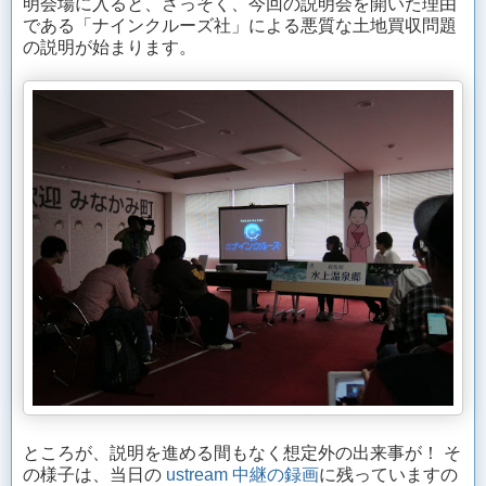
明会場に入ると、さっそく、今回の説明会を開いた理由
である「ナインクルーズ社」による悪質な土地買収問題
の説明が始まります。
ところが、説明を進める間もなく想定外の出来事が！ そ
の様子は、当日の
ustream 中継の録画
に残っていますの