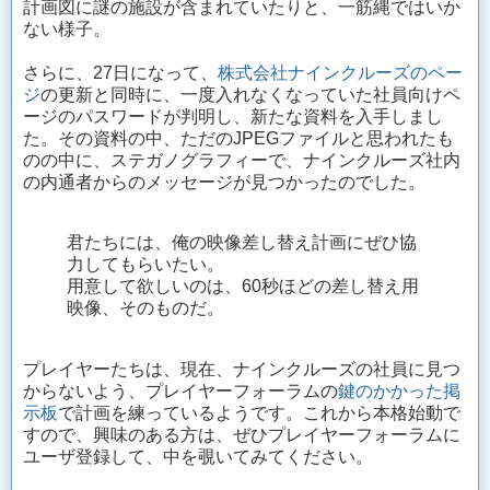
計画図に謎の施設が含まれていたりと、一筋縄ではいか
ない様子。
さらに、27日になって、
株式会社ナインクルーズのペー
ジ
の更新と同時に、一度入れなくなっていた社員向けペ
ージのパスワードが判明し、新たな資料を入手しまし
た。その資料の中、ただのJPEGファイルと思われたも
のの中に、ステガノグラフィーで、ナインクルーズ社内
の内通者からのメッセージが見つかったのでした。
君たちには、俺の映像差し替え計画にぜひ協
力してもらいたい。
用意して欲しいのは、60秒ほどの差し替え用
映像、そのものだ。
プレイヤーたちは、現在、ナインクルーズの社員に見つ
からないよう、プレイヤーフォーラムの
鍵のかかった掲
示板
で計画を練っているようです。これから本格始動で
すので、興味のある方は、ぜひプレイヤーフォーラムに
ユーザ登録して、中を覗いてみてください。