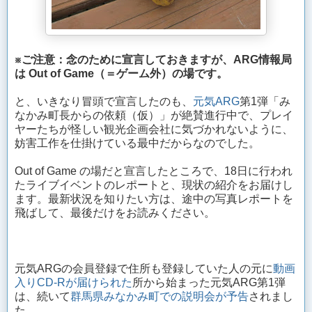
※ご注意：念のために宣言しておきますが、ARG情報局
は Out of Game（＝ゲーム外）の場です。
と、いきなり冒頭で宣言したのも、
元気ARG
第1弾「み
なかみ町長からの依頼（仮）」が絶賛進行中で、プレイ
ヤーたちが怪しい観光企画会社に気づかれないように、
妨害工作を仕掛けている最中だからなのでした。
Out of Game の場だと宣言したところで、18日に行われ
たライブイベントのレポートと、現状の紹介をお届けし
ます。最新状況を知りたい方は、途中の写真レポートを
飛ばして、最後だけをお読みください。
元気ARGの会員登録で住所も登録していた人の元に
動画
入りCD-Rが届けられた
所から始まった元気ARG第1弾
は、続いて
群馬県みなかみ町での説明会が予告
されまし
た。