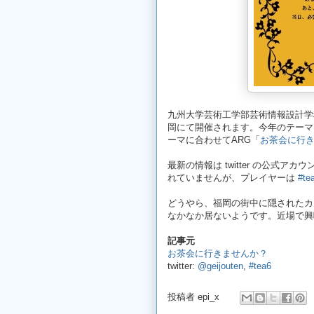
九州大学芸術工学部芸術情報設計学
岡にて開催されます。今年のテーマは
ーマに合わせてARG「
お茶会に行
最新の情報は twitter の公式アカ
れていませんが、プレイヤーは
#te
どうやら、福岡の街中に隠されたカ
なかなか居ないようです。近場で興
記事元
お茶会に行きませんか？
twitter:
@geijouten
,
#tea6
投稿者
epi_x