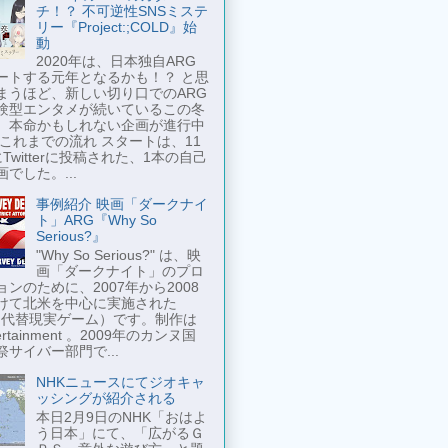
チ！？ 不可逆性SNSミステ
リー『Project:;COLD』始
動
2020年は、日本独自ARG
ートする元年となるかも！？ と思
まうほど、新しい切り口でのARG
験型エンタメが続いているこの冬
、本命かもしれない企画が進行中
 これまでの流れ スタートは、11
Twitterに投稿された、1本の自己
でした。...
事例紹介 映画「ダークナイ
ト」ARG『Why So
Serious?』
"Why So Serious?" は、映
画「ダークナイト」のプロ
ンのために、2007年から2008
けて北米を中心に実施された
 （代替現実ゲーム）です。制作は
tertainment 。2009年のカンヌ国
祭サイバー部門で...
NHKニュースにてジオキャ
ッシングが紹介される
本日2月9日のNHK「おはよ
う日本」にて、「広がるＧ