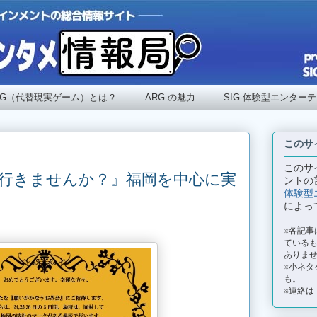
RG（代替現実ゲーム）とは？
ARG の魅力
SIG-体験型エンター
このサ
このサ
に行きませんか？』福岡を中心に実
ントの
体験型
によっ
※各記
ているも
ありま
※小ネタ
も。
※連絡は