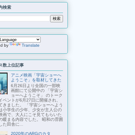
内検索
ed by
Translate
ス数上位記事
アニメ映画「宇宙ショーへ
ようこそ」を取材してきた
6月26日より全国の一部映
画館にて公開中の 「宇宙シ
ョーへようこそ」 のトーク
イベントが6月27日に開催され、
てきました。 「宇宙ショーへよう
は小学生の少年、少女が主人公の
映画で、大人にこそ見てもらいた
の暖まる内容でした。 昭和の雰囲
た田舎に...
2020年のARGのカタ