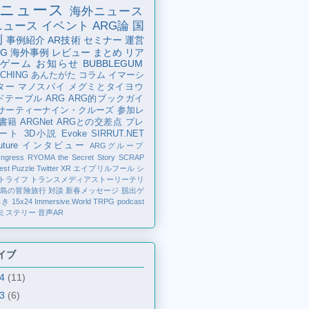
ニュース
海外ニュース
ニュース
イベント
ARG論
国
例
事例紹介
AR技術
セミナー
運営
G
海外事例
レビュー
まとめ
リア
ゲーム
お知らせ
BUBBLEGUM
CHING
あんたがた
コラム
イマーシ
ター
マノスパイ
メグミとタイヨウ
ドテーブル
ARG
ARG的ブックガイ
サーティーナイン・クルーズ
参加レ
書籍
ARGNet
ARGとの交差点
プレ
ート
3D小説
Evoke
SIRRUT.NET
ture
インタビュー
ARGグループ
Ingress
RYOMA the Secret Story
SCRAP
est Puzzle
Twitter
XR
エイプリルフール
シ
トライフ
トランスメディアストーリーテリ
の島の冒険旅行
対談
新春メッセージ
脱出ゲ
解き
15x24
Immersive.World
TRPG
podcast
ミステリー
音声AR
イブ
24
(11)
23
(6)