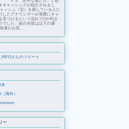
ＰＳ 意外な遊び方」と題
オキャッシングが紹介されまし
キャッシュ（宝）を探している人た
行したアナウンサーが実際にキャ
を見つけるという流れで2分半ほ
介でした。紹介内容は以下の通
加者がお気...
_INFOさんのツイート
日本
et（海外）
scenium
リー