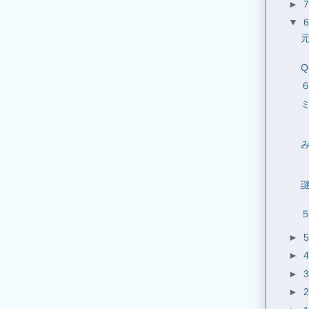
►
▼
Q
►
►
►
►