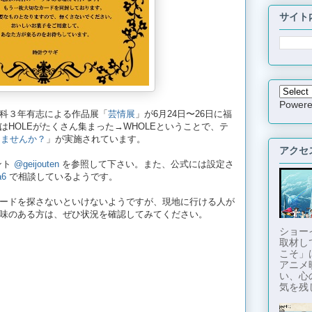
サイト
Power
科３年有志による作品展「
芸情展
」が6月24日〜26日に福
HOLEがたくさん集まった→WHOLEということで、テ
きませんか？
」が実施されています。
アクセ
ウント
@geijouten
を参照して下さい。また、公式には設定さ
a6
で相談しているようです。
ードを探さないといけないようですが、現地に行ける人が
味のある方は、ぜひ状況を確認してみてください。
ショー
取材し
こそ」
アニメ
い、心
気を残し