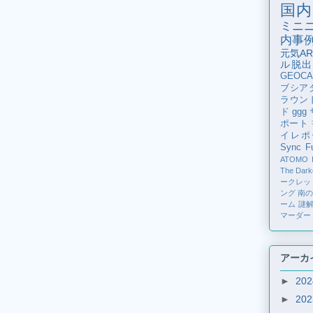
国内
ミニ
内事
元気AR
ル脱出
GEOCA
ブシア
ラウン
ド
ggg
ポート
イレポ
Sync Fu
ATOMO
The Dark
ークレッ
ング
南
ーム
謎
マーダー
アーカ
►
20
►
20