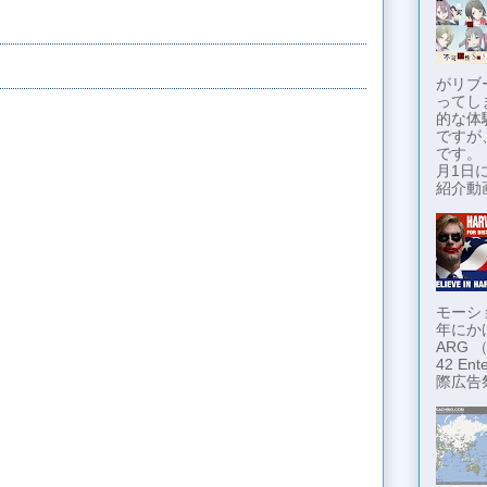
がリブ
ってし
的な体
ですが
です。
月1日に
紹介動画
モーショ
年にか
ARG
42 En
際広告