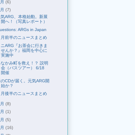
7月
(6)
6月
(7)
元気ARG、本格始動。新展
開へ！（写真レポート）
uestions: ARGs in Japan
６月前半のニュースまとめ
ミニARG『お茶会に行きま
せんか？』福岡を中心に
実施中
みなかみ町を救え！？ 説明
会（バスツアー） 6/18
開催
謎のCDが届く。元気ARG開
始か？
５月後半のニュースまとめ
5月
(8)
4月
(1)
3月
(5)
2月
(16)