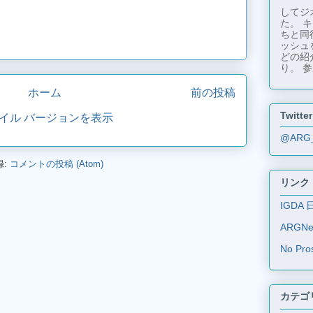
してジ
た。 
ちと同
ッシュ
どの紹
り。 参
ホーム
前の投稿
Twitter
イル バージョンを表示
@ARG
録:
コメントの投稿 (Atom)
リンク
IGDA 
ARGN
No Pro
カテゴ