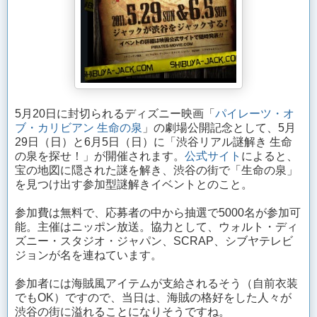
5月20日に封切られるディズニー映画「
パイレーツ・オ
ブ・カリビアン 生命の泉
」の劇場公開記念として、5月
29日（日）と6月5日（日）に「渋谷リアル謎解き 生命
の泉を探せ！」が開催されます。
公式サイト
によると、
宝の地図に隠された謎を解き、渋谷の街で「生命の泉」
を見つけ出す参加型謎解きイベントとのこと。
参加費は無料で、応募者の中から抽選で5000名が参加可
能。主催はニッポン放送。協力として、ウォルト・ディ
ズニー・スタジオ・ジャパン、SCRAP、シブヤテレビ
ジョンが名を連ねています。
参加者には海賊風アイテムが支給されるそう（自前衣装
でもOK）ですので、当日は、海賊の格好をした人々が
渋谷の街に溢れることになりそうですね。