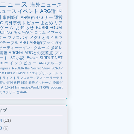
ニュース
海外ニュース
ニュース
イベント
ARG論
国
例
事例紹介
AR技術
セミナー
運営
G
海外事例
レビュー
まとめ
リア
ゲーム
お知らせ
BUBBLEGUM
CHING
あんたがた
コラム
イマーシ
ター
マノスパイ
メグミとタイヨウ
ドテーブル
ARG
ARG的ブックガイ
サーティーナイン・クルーズ
参加レ
書籍
ARGNet
ARGとの交差点
プレ
ート
3D小説
Evoke
SIRRUT.NET
ture
インタビュー
ARGグループ
Ingress
RYOMA the Secret Story
SCRAP
est Puzzle
Twitter
XR
エイプリルフール
シ
トライフ
トランスメディアストーリーテリ
の島の冒険旅行
対談
新春メッセージ
脱出ゲ
解き
15x24
Immersive.World
TRPG
podcast
ミステリー
音声AR
イブ
24
(11)
23
(6)