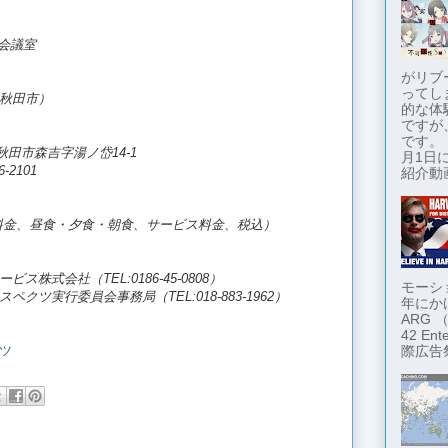
会議室
がリブ
ってし
秋田市）
的な体
ですが
です。
北秋田市森吉字湯ノ岱14-1
月1日に
6-2101
紹介動画
泊料金、昼食・夕食・朝食、サービス料金、税込）
式会社（TEL:0186-45-0808）
モーショ
ツ実行委員会事務局（TEL:018-883-1962）
年にか
ARG
42 En
ツ
際広告