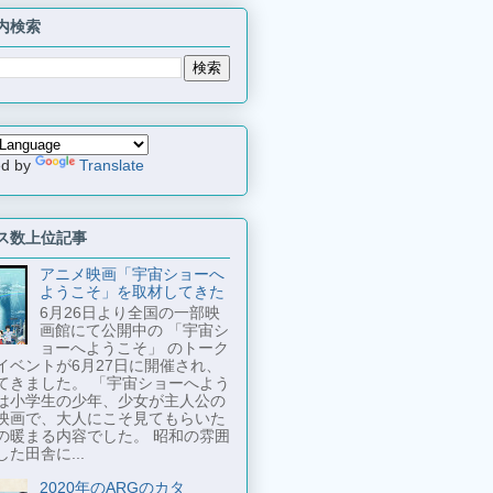
内検索
ed by
Translate
ス数上位記事
アニメ映画「宇宙ショーへ
ようこそ」を取材してきた
6月26日より全国の一部映
画館にて公開中の 「宇宙シ
ョーへようこそ」 のトーク
イベントが6月27日に開催され、
てきました。 「宇宙ショーへよう
は小学生の少年、少女が主人公の
映画で、大人にこそ見てもらいた
の暖まる内容でした。 昭和の雰囲
た田舎に...
2020年のARGのカタ