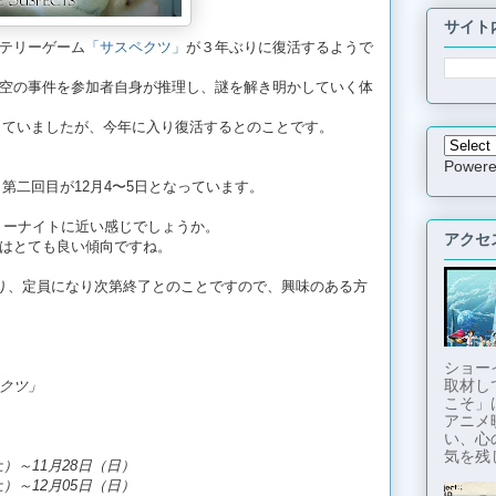
サイト
テリーゲーム
「サスペクツ」
が３年ぶりに復活するようで
空の事件を参加者自身が推理し、謎を解き明かしていく体
了していましたが、今年に入り復活するとのことです。
Power
、第二回目が12月4〜5日となっています。
テリーナイトに近い感じでしょうか。
アクセ
はとても良い傾向ですね。
おり、定員になり次第終了とのことですので、興味のある方
ショー
取材し
クツ」
こそ」
アニメ
い、心
気を残し
土）～11月28日（日）
土）～12月05日（日）