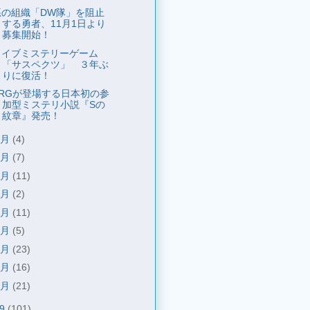
悪の組織「DW隊」を阻止
する勇者、11月1日より
募集開始！
ライブミステリーゲーム
「サスペクツ」 ３年ぶ
りに復活！
ARGが登場する日本初の参
加型ミステリ小説『Sの
紋章』発売！
9月
(4)
8月
(7)
7月
(11)
6月
(2)
5月
(11)
4月
(5)
3月
(23)
2月
(16)
1月
(21)
09
(101)