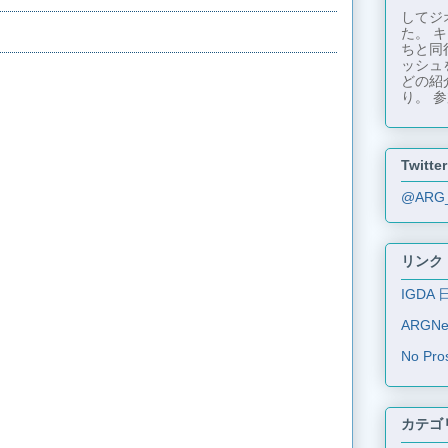
してジ
た。 
ちと同
ッシュ
どの紹
り。 参
Twitter
@ARG
リンク
IGDA 
ARGN
No Pro
カテゴ