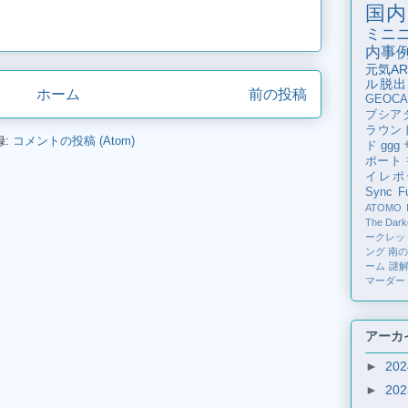
国内
ミニ
内事
元気AR
ル脱出
ホーム
前の投稿
GEOCA
ブシア
ラウン
録:
コメントの投稿 (Atom)
ド
ggg
ポート
イレポ
Sync Fu
ATOMO
The Dark
ークレッ
ング
南
ーム
謎
マーダー
アーカ
►
20
►
20