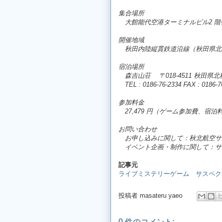
集合場所
大館能代空港ターミナルビル2 階
開催地域
秋田内陸縦貫鉄道沿線（秋田県北
宿泊場所
森吉山荘
〒018-4511 秋田県
TEL : 0186-76-2334 FAX : 0186-7
参加料金
27,479 円（ゲーム参加費、宿
お問い合わせ
お申し込みに関して：秋北航空サービス株
イベント企画・制作に関して：サスペク
記事元
ライブミステリーゲーム サスペク
投稿者
masateru yaeo
0 件のコメント: