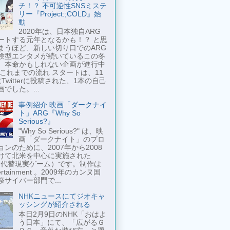
チ！？ 不可逆性SNSミステ
リー『Project:;COLD』始
動
2020年は、日本独自ARG
ートする元年となるかも！？ と思
まうほど、新しい切り口でのARG
験型エンタメが続いているこの冬
、本命かもしれない企画が進行中
 これまでの流れ スタートは、11
Twitterに投稿された、1本の自己
でした。...
事例紹介 映画「ダークナイ
ト」ARG『Why So
Serious?』
"Why So Serious?" は、映
画「ダークナイト」のプロ
ンのために、2007年から2008
けて北米を中心に実施された
 （代替現実ゲーム）です。制作は
tertainment 。2009年のカンヌ国
祭サイバー部門で...
NHKニュースにてジオキャ
ッシングが紹介される
本日2月9日のNHK「おはよ
う日本」にて、「広がるＧ