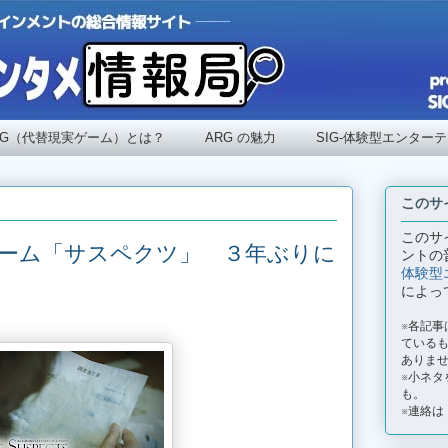
RG（代替現実ゲーム）とは？
ARG の魅力
SIG-体験型エンター
このサ
このサ
ーム「サスペクツ」 ３年ぶりに
ントの
体験型
によっ
※各記
ているも
ありま
※小ネタ
も。
※連絡は