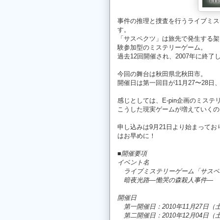
事件の推理と捜査を行うライブミス
す。
「サスペクツ」は旅先で発生する架
験参加型のミステリーゲーム。
過去12回開催され、2007年に終
今回の舞台は秋田県北秋田市。
開催日は第一回目が11月27〜28日
感じとしては、E-pin企画のミス
こうした現実ゲームが増えていくの
申し込みは9月21日より始まって
はお早めに！
■開催要項
イベント名
ライブミステリーゲーム「サスペ
暗夜光路―慟哭の森殺人事件―
開催日
第一開催日：2010年11月27日（
第二開催日：2010年12月04日（