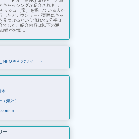
ＰＳ 意外な遊び方」と題
オキャッシングが紹介されまし
キャッシュ（宝）を探している人た
行したアナウンサーが実際にキャ
を見つけるという流れで2分半ほ
介でした。紹介内容は以下の通
加者がお気...
_INFOさんのツイート
日本
et（海外）
scenium
リー