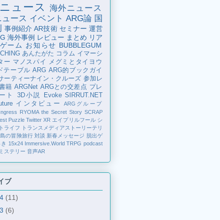
ニュース
海外ニュース
ニュース
イベント
ARG論
国
例
事例紹介
AR技術
セミナー
運営
G
海外事例
レビュー
まとめ
リア
ゲーム
お知らせ
BUBBLEGUM
CHING
あんたがた
コラム
イマーシ
ター
マノスパイ
メグミとタイヨウ
ドテーブル
ARG
ARG的ブックガイ
サーティーナイン・クルーズ
参加レ
書籍
ARGNet
ARGとの交差点
プレ
ート
3D小説
Evoke
SIRRUT.NET
ture
インタビュー
ARGグループ
Ingress
RYOMA the Secret Story
SCRAP
est Puzzle
Twitter
XR
エイプリルフール
シ
トライフ
トランスメディアストーリーテリ
の島の冒険旅行
対談
新春メッセージ
脱出ゲ
解き
15x24
Immersive.World
TRPG
podcast
ミステリー
音声AR
イブ
24
(11)
23
(6)