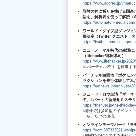
https://www.adores.jp/vrpark/c
邪教の神に祈りを捧げる国産ホラ
語を、解析表を使って解読（AUTOM
https://automaton-media.com/
ワールド・ダイブ型ダンジョンLARP『
催決定（Twitter クエスト
https://twitter.com/qol_larp/
ニューノーマル時代の生活に
（lifehacker/林田孝司）
https://www.lifehacker.jp/2020
※｢バーチャル渋谷｣を推進す
バーチャル遊園地「ポケモン
ラクションを先行体験してみ
https://getnews.jp/archives/2
ジュード・ロウ主演「ザ・サー
冬、2パートの新感覚ミステリー（
https://theriver.jp/the-third-da
※海外では参加型のイベント
「冬」だけの模様。
オンラインテーマパーク『ヨモ
https://yomi887333521.wordp
※開催後の紹介ですみません