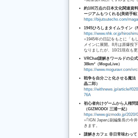
約100万点の日本文化関連資
ージアムもつくれる(美術手帖
https://bijutsutecho.com/maga
1945ひろしまタイムライン（
https://www.nhk.or.jp/hiroshim
※1945年の日記をもとに「もし
メインに展開。8月は原爆投
なりましたが、10/21現在も
VRChat謎解きワールドの公
38km²（MoguLive）
https://www.moguravr.com/vrc
戦争を自分ごと化させる魔法 「
晶二郎）
https://withnews.jp/article
76A
初心者向けゲームから人権問題
（GIZMODO/ 三浦一紀）
https://www.gizmodo.jp/2020
※｢IGN Japan｣副編集
きます。
謎解きカフェ 非日常味わって