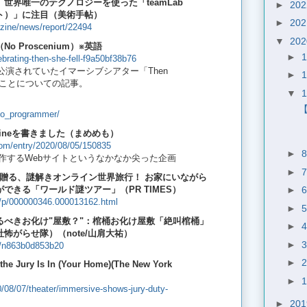
世界唯一のテクノロジーを使った「teamLab
►
20
スト）」に注目（美術手帖）
►
20
zine/news/report/22494
▼
20
l’（No Proscenium）
※英語
►
brating-then-she-fell-f9a50bf38b76
公演されていたイマーシブシアター「Then
►
することについての記事。
▼
/to_programmer/
ineを書きました（まめめも）
com/entry/2020/08/05/150835
►
操作するWebサイトというなかなか尖った企画
►
が贈る、謎解きオンライン世界旅行！ お家にいながら
できる「ワールド謎ツアー」（PR TIMES）
►
rd/p/000000346.000013162.html
►
るべきお化け"屋敷？"：棺桶お化け屋敷「絶叫棺桶」
►
怖がらせ隊）（note/山肩大祐）
►
n/n863b0d853b20
►
the Jury Is In (Your Home)(The New York
►
/08/07/theater/immersive-shows-jury-duty-
►
20