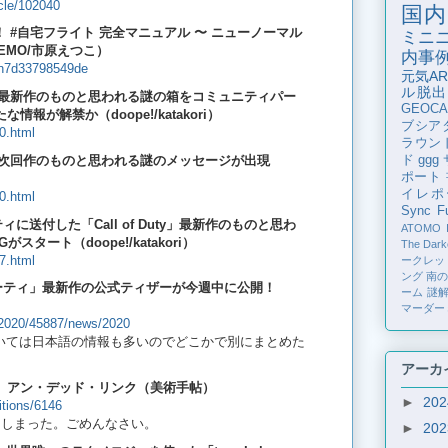
icle/102040
国内
 #自宅フライト 完全マニュアル 〜 ニューノーマル
ミニ
EMO/市原えつこ）
内事
/n7d33798549de
元気AR
ル脱出
of Duty」最新作のものと思われる謎の箱をコミュニティパー
GEOCA
報が解禁か（doope!/katakori）
ブシア
0.html
ラウン
rzone」に次回作のものと思われる謎のメッセージが出現
ド
ggg
ポート
イレポ
0.html
Sync Fu
ニティに送付した「Call of Duty」最新作のものと思わ
ATOMO
タート（doope!/katakori）
The Dark
7.html
ークレッ
ング
南
デューティ」最新作の公式ティザーが今週中に公開！
ーム
謎
マーダー
ty-2020/45887/news/2020
ARGについては日本語の情報も多いのでどこかで別にまとめた
アーカ
INK アン・デッド・リンク（美術手帖）
►
20
itions/6146
てしまった。ごめんなさい。
►
20