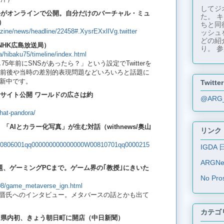
してジ
料がオンラインで公開。自分だけのバーチャル・ミュ
た。 
）
ちと同
zine/news/headline/22458#.XysrEXxlIVg.twitter
ッシュ
どの紹
NHK広島放送局）
り。 参
a/hibaku75/timeline/index.html
75年前にSNSがあったら？」という設定でTwitterを
下前後や当時の差別的表現問題などいろいろと話題に
更新中です。
Twitter
式サイト公開 ワールドの広さは約
@ARG
hat-pandora/
AIとカラー化写真」が生む対話（withnews/奥山
リンク
/f0200806001qq000000000000000W00810701qq0000215
IGDA 
ARGN
、ゲーミングPCまで。ゲーム界の｢教授｣にきいた
No Pro
/08/game_metaverse_ign.html
長の今井晋氏へのインタビュー。メタバースの話とかも出て
カテゴ
 県内初、きょう朝日町に開店（中日新聞）