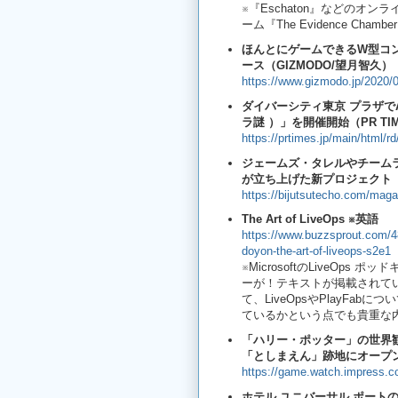
※『Eschaton』などのオ
ーム『The Evidence Ch
ほんとにゲームできるW型コ
ース（GIZMODO/望月智久）
https://www.gizmodo.jp/2020/0
ダイバーシティ東京 プラザで
ラ謎 ）」を開催開始（PR TI
https://prtimes.jp/main/html/
ジェームズ・タレルやチーム
が立ち上げた新プロジェクト「S
https://bijutsutecho.com/mag
The Art of LiveOps
※英語
https://www.buzzsprout.com/4
doyon-the-art-of-liveops-s2e1
※MicrosoftのLiveOps 
ーが！テキストが掲載されて
て、LiveOpsやPlayFa
ているかという点でも貴重な
「ハリー・ポッター」の世界
「としまえん」跡地にオープン決定
https://game.watch.impress.c
ホテル ユニバーサル ポートの謎