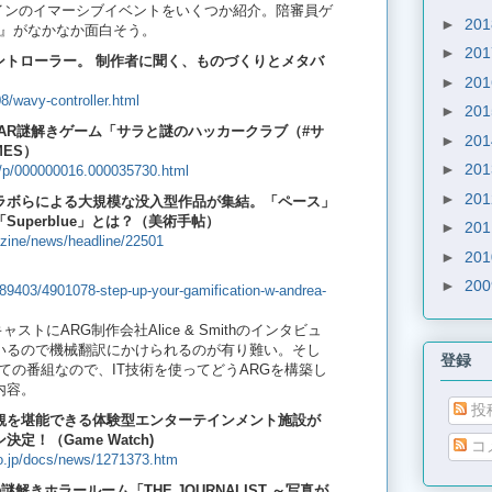
ンラインのイマーシブイベントをいくつか紹介。陪審員ゲ
►
20
amber』がなかなか面白そう。
►
20
ントローラー。 制作者に聞く、ものづくりとメタバ
►
20
8/wavy-controller.html
►
20
AR謎解きゲーム「サラと謎のハッカークラブ（#サ
►
20
MES）
►
20
rd/p/000000016.000035730.html
►
20
ラボらによる大規模な没入型作品が集結。「ペース」
uperblue」とは？（美術手帖）
►
20
azine/news/headline/22501
►
20
►
20
89403/4901078-step-up-your-gamification-w-andrea-
ポッドキャストにARG制作会社Alice & Smithのインタビュ
いるので機械翻訳にかけられるのが有り難い。そし
登録
bについての番組なので、IT技術を使ってどうARGを構築し
内容。
投
観を堪能できる体験型エンターテインメント施設が
！（Game Watch)
コ
o.jp/docs/news/1271373.htm
解きホラールーム「THE JOURNALIST ～写真が