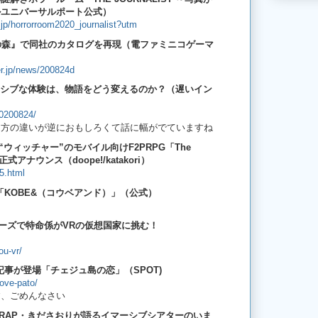
ルユニバーサルポート公式）
.jp/horrorroom2020_journalist?utm
つの森』で同社のカタログを再現（電ファミニコゲーマ
r.jp/news/200824d
マーシブな体験は、物語をどう変えるのか？（遅いイン
/20200824/
え方の違いが逆におもしろくて話に幅がでていますね
ウィッチャー”のモバイル向けF2PRPG「The
r」が正式アナウンス（doope!/katakori）
5.html
KOBE&（コウベアンド）」（公式）
ーズで特命係がVRの仮想国家に挑む！
ou-vr/
事が登場「チェジュ島の恋」（SPOT)
love-pato/
す、ごめんなさい
RAP・きださおりが語るイマーシブシアターのいま