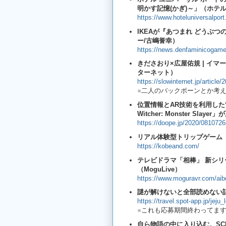
明かす記憶(かぎ)～」（ホテ
https://www.hoteluniversalport
IKEAが『あつまれ どうぶ
ー/古嶋誉幸）
https://news.denfaminicogame
きださおり×広屋佑規 | イ
ターネット）
https://slowinternet.jp/article
※二人のバックボーンとか考
位置情報とAR技術を利用した“
Witcher: Monster Slaye
https://doope.jp/2020/0810726
リアル体験型トリップゲーム「
https://kobeand.com/
テレビドラマ「相棒」 新シリ
（MoguLive）
https://www.moguravr.com/aib
謎が解けないと全部読めない記
https://travel.spot-app.jp/jeju_
※これも応募期間終わってま
自ら物語の中に入り込む。SC