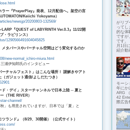
lose.html
ー『PrayerPlay』発表、12月配信へ。架空の言
ATON/Keiichi Yokoyama）
articles/newsjp/20200803-132569/
がリブ
ってし
QUEST of LABYRINTH Ver.0.3』11/22開
的な体
・オブ・ラビリンス）
ですが
status/1290566491604045825
です。
月1日に
、メタバースやバーチャル空間はどう変化するのか
紹介動画
/08/new-normal_ichiro-miura.html
る三浦伊知郎氏のインタビュー
バーチャルフェスト」はこんな場所！ 謎解きやアト
た（ガジェット通信/よしだたつき）
662901
モーショ
年にか
ド・デイ」スターチャンネルで日本上陸 ─ 夏と
ARG
THE RIVER）
42 En
y-star-channel/
際広告
「秋」も用意されていますが、日本では「夏」と
ツランド』（8/29、30開催）（公式サイト）
ress.com/
（汗）