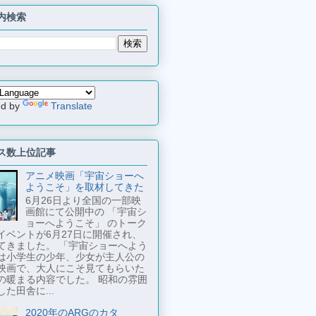
内検索
ed by
Translate
ス数上位記事
アニメ映画「宇宙ショーへ
ようこそ」を取材してきた
6月26日より全国の一部映
画館にて公開中の 「宇宙シ
ョーへようこそ」 のトーク
イベントが6月27日に開催され、
てきました。 「宇宙ショーへよう
は小学生の少年、少女が主人公の
映画で、大人にこそ見てもらいた
の暖まる内容でした。 昭和の雰囲
た田舎に...
2020年のARGのカタ