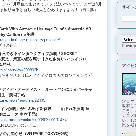
ニュースを1月単位でまとめていって追いつきます。まずは8月
サイト
ま振り返ると新しい発見とかありますよね！（言い訳）
arth With Antarctic Heritage Trust’s Antarctic VR
bby Carlton）※英語
ctica-heritage-trust-vr-experience/
プリの紹介
Power
入できるインタラクティブ演劇『SECRET
念を変え、第五の壁を壊す【きださおり×イシイジロ
臥待弦）
アクセ
.jp/interview/200803b
』に絡めたきださおり氏とイシイジロウ氏のロングインタビ
メディア・アーティスト、ルー・ヤンによるバーチャ
誕生（美術手帖）
azine/news/headline/22435
ショー
取材し
イン演劇」が生み出す新体験、 「泊まれる演劇 In
こそ」
APANニュース/中本千晶）
アニメ
ine/nakamotochiaki/20200803-00191457/
い、心
気を残し
HER DOOR』のレビュー
閉店のお知らせ（VR PARK TOKYO公式）