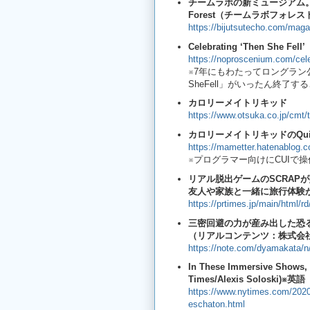
チームラボの新ミュージアム。
Forest（チームラボフォレ
https://bijutsutecho.com/maga
Celebrating ‘Then She Fel
https://noproscenium.com/cele
※7年にもわたってロングラン
SheFell」がいったん終了
カロリーメイトリキッド
https://www.otsuka.co.jp/cmt
カロリーメイトリキッドのQu
https://mametter.hatenablog.
※プログラマー向けにCUIで
リアル脱出ゲームのSCRAP
友人や家族と一緒に旅行体験が
https://prtimes.jp/main/html/
三密回避の力が産み出した恐
（リアルコンテンツ：株式会社
https://note.com/dyamakata/
In These Immersive Shows, 
Times/Alexis Soloski)
※英語
https://www.nytimes.com/2020
eschaton.html