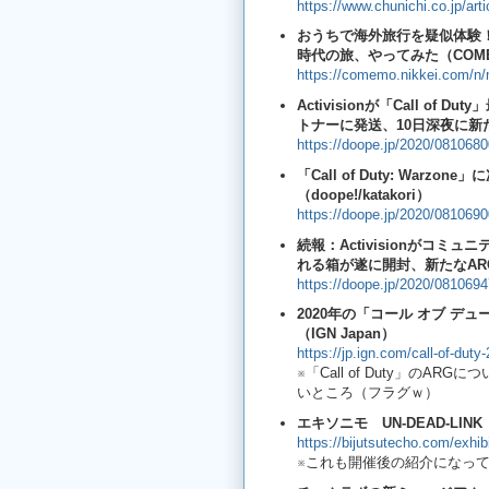
https://www.chunichi.co.jp/art
おうちで海外旅行を疑似体験！
時代の旅、やってみた（COM
https://comemo.nikkei.com/n
Activisionが「Call 
トナーに発送、10日深夜に新たな情
https://doope.jp/2020/0810680
「Call of Duty: Wa
（doope!/katakori）
https://doope.jp/2020/0810690
続報：Activisionがコミュ
れる箱が遂に開封、新たなARGがス
https://doope.jp/2020/0810694
2020年の「コール オブ 
（IGN Japan）
https://jp.ign.com/call-of-du
※「Call of Duty」の
いところ（フラグｗ）
エキソニモ UN-DEAD-L
https://bijutsutecho.com/exhib
※これも開催後の紹介になっ