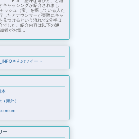
ＰＳ 意外な遊び方」と題
オキャッシングが紹介されまし
キャッシュ（宝）を探している人た
行したアナウンサーが実際にキャ
を見つけるという流れで2分半ほ
介でした。紹介内容は以下の通
加者がお気...
_INFOさんのツイート
日本
et（海外）
scenium
リー