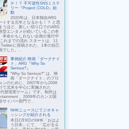
チ！？ 不可逆性SNSミステ
リー『Project:;COLD』始
動
2020年は、日本独自ARG
ートする元年となるかも！？ と思
まうほど、新しい切り口でのARG
験型エンタメが続いているこの冬
、本命かもしれない企画が進行中
 これまでの流れ スタートは、11
Twitterに投稿された、1本の自己
でした。...
事例紹介 映画「ダークナイ
ト」ARG『Why So
Serious?』
"Why So Serious?" は、映
画「ダークナイト」のプロ
ンのために、2007年から2008
けて北米を中心に実施された
 （代替現実ゲーム）です。制作は
tertainment 。2009年のカンヌ国
祭サイバー部門で...
NHKニュースにてジオキャ
ッシングが紹介される
本日2月9日のNHK「おはよ
う日本」にて、「広がるＧ