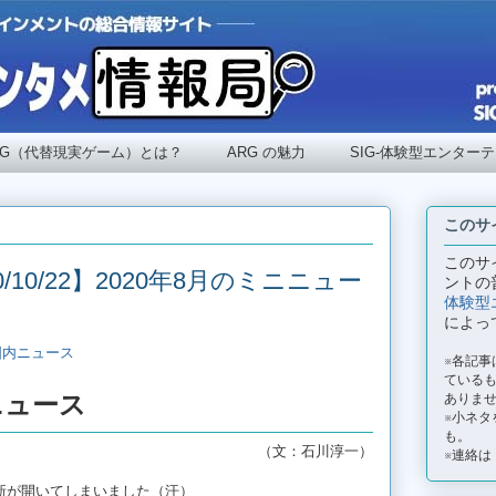
RG（代替現実ゲーム）とは？
ARG の魅力
SIG-体験型エンター
このサ
このサ
/10/22】2020年8月のミニニュー
ントの
体験型
によっ
国内ニュース
※各記
ているも
ニュース
ありま
※小ネタ
も。
（文：石川淳一）
※連絡は
新が開いてしまいました（汗）