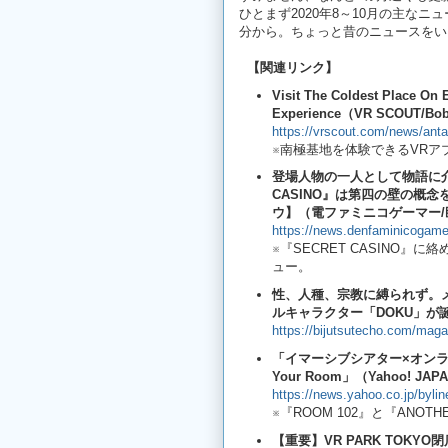
ひとまず2020年8～10月の主な
分から。ちょっと昔のニュースをい
【関連リンク】
Visit The Coldest Place On E
Experience（VR SCOUT/Bo
https://vrscout.com/news/antar
※南極基地を体験できるVRア
登場人物の一人として物語に介
CASINO』は第四の壁の概
ウ】（電ファミニコゲーマー/
https://news.denfaminicogamer
※『SECRET CASINO
ュー。
性、人種、宗教に縛られず。
ルキャラクター「DOKU」が
https://bijutsutecho.com/mag
「イマーシブシアター×オンラ
Your Room」（Yahoo! J
https://news.yahoo.co.jp/byl
※『ROOM 102』と『ANOT
【重要】VR PARK TOKYO