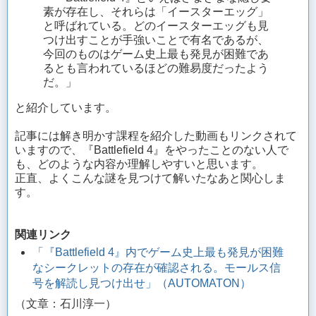
素が存在し、それらは「イースターエッグ」
と呼ばれている。どのイースターエッグも見
つけ出すことが手強いことで有名であるが、
今回のものはゲーム史上最も発見が困難であ
るとも言われているほどの難易度だったよう
だ。」
と紹介しています。
記事には解き明かす課程を紹介した動画もリンクされて
いますので、『Battlefield 4』をやったことのない人で
も、どのような内容か理解しやすいと思います。
正直、よくこんな謎を見つけて解いたなあと関心しま
す。
関連リンク
「『Battlefield 4』内でゲーム史上最も発見が困難
なシークレットの存在が確認される。モールス信
号を解読し見つけ出せ」（
AUTOMATON）
（文章：石川淳一）