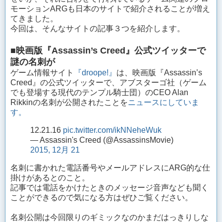
モーションARGも日本のサイトで紹介されることが増え
てきました。
今回は、そんなサイトの記事３つを紹介します。
■映画版『Assassin’s Creed』公式ツイッターで
謎の名刺が
ゲーム情報サイト
『droope!』
は、映画版『Assassin’s
Creed』の公式ツイッターで、アブスターゴ社（ゲーム
でも登場する現代のテンプル騎士団）のCEO Alan
Rikkinの名刺が公開されたことを
ニュースにしていま
す。
12.21.16
pic.twitter.com/ikNNeheWuk
— Assassin's Creed (@AssassinsMovie)
2015, 12月 21
名刺に書かれた電話番号やメールアドレスにARG的な仕
掛けがあるとのこと。
記事では電話をかけたときのメッセージ音声なども聞く
ことができるので気になる方はぜひご覧ください。
名刺公開は今回限りのギミックなのかまだはっきりしな