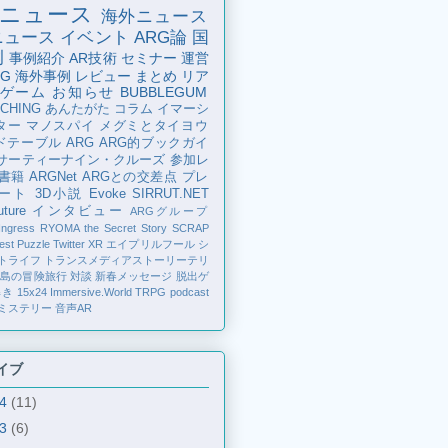
ニュース
海外ニュース
ニュース
イベント
ARG論
国
例
事例紹介
AR技術
セミナー
運営
G
海外事例
レビュー
まとめ
リア
ゲーム
お知らせ
BUBBLEGUM
CHING
あんたがた
コラム
イマーシ
ター
マノスパイ
メグミとタイヨウ
ドテーブル
ARG
ARG的ブックガイ
サーティーナイン・クルーズ
参加レ
書籍
ARGNet
ARGとの交差点
プレ
ート
3D小説
Evoke
SIRRUT.NET
ture
インタビュー
ARGグループ
Ingress
RYOMA the Secret Story
SCRAP
est Puzzle
Twitter
XR
エイプリルフール
シ
トライフ
トランスメディアストーリーテリ
の島の冒険旅行
対談
新春メッセージ
脱出ゲ
解き
15x24
Immersive.World
TRPG
podcast
ミステリー
音声AR
イブ
24
(11)
23
(6)