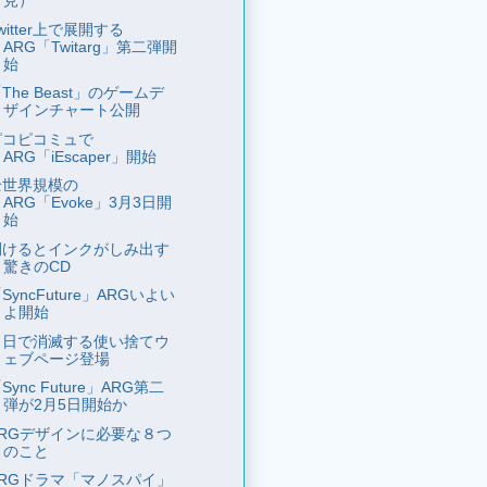
見）
witter上で展開する
ARG「Twitarg」第二弾開
始
The Beast」のゲームデ
ザインチャート公開
ピコピコミュで
ARG「iEscaper」開始
全世界規模の
ARG「Evoke」3月3日開
始
開けるとインクがしみ出す
驚きのCD
SyncFuture」ARGいよい
よ開始
１日で消滅する使い捨てウ
ェブページ登場
Sync Future」ARG第二
弾が2月5日開始か
ARGデザインに必要な８つ
のこと
ARGドラマ「マノスパイ」