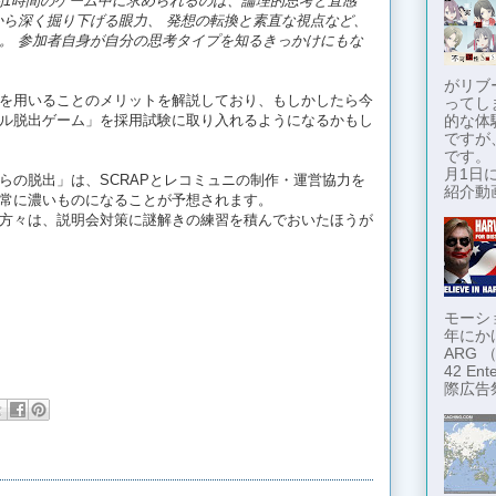
約1時間のゲーム中に求められるのは、論理的思考と直感
から深く掘り下げる眼力、
発想の転換と素直な視点など、
。
参加者自身が自分の思考タイプを知るきっかけにもな
がリブ
を用いることのメリットを解説しており、もしかしたら今
ってし
ル脱出ゲーム」を採用試験に取り入れるようになるかもし
的な体
ですが
です。
月1日に
らの脱出」は、SCRAPとレコミュニの制作・運営協力を
紹介動画
常に濃いものになることが予想されます。
方々は、説明会対策に謎解きの練習を積んでおいたほうが
モーショ
年にか
ARG
42 En
際広告