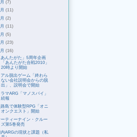
8月
(7)
7月
(11)
6月
(2)
5月
(11)
4月
(5)
3月
(23)
2月
(16)
「あんたがた」5周年企画
「あんたがた合戦2010」
20時より開始
リアル脱出ゲーム「終わら
ない会社説明会からの脱
出」、説明会で開始
ドラマARG「マノスパイ」
続報
淡路島で体験型RPG「オニ
オンクエスト」開始
サーティーナイン・クルー
ズ第5巻発売
国内ARGの現状と課題（私