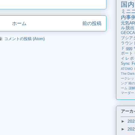
国内
ミニ
内事
元気AR
ホーム
前の投稿
ル脱出
GEOCA
ブシア
録:
コメントの投稿 (Atom)
ラウン
ド
ggg
ポート
イレポ
Sync Fu
ATOMO
The Dark
ークレッ
ング
南
ーム
謎
マーダー
アーカ
►
20
►
20