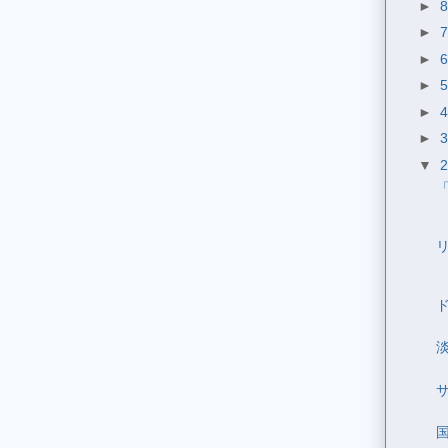
►
►
►
►
►
►
▼