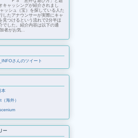
ＰＳ 意外な遊び方」と題
オキャッシングが紹介されまし
キャッシュ（宝）を探している人た
行したアナウンサーが実際にキャ
を見つけるという流れで2分半ほ
介でした。紹介内容は以下の通
加者がお気...
_INFOさんのツイート
日本
et（海外）
scenium
リー