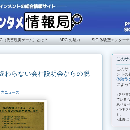
RG（代替現実ゲーム）とは？
ARG の魅力
SIG-体験型エンター
このサ
このサ
終わらない会社説明会からの脱
ントの
体験型
によっ
国内ニュース
※各記
ているも
ありま
※小ネタ
も。
※連絡は