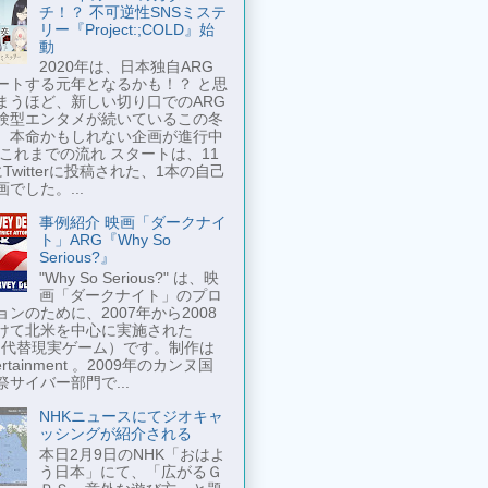
チ！？ 不可逆性SNSミステ
リー『Project:;COLD』始
動
2020年は、日本独自ARG
ートする元年となるかも！？ と思
まうほど、新しい切り口でのARG
験型エンタメが続いているこの冬
、本命かもしれない企画が進行中
 これまでの流れ スタートは、11
Twitterに投稿された、1本の自己
でした。...
事例紹介 映画「ダークナイ
ト」ARG『Why So
Serious?』
"Why So Serious?" は、映
画「ダークナイト」のプロ
ンのために、2007年から2008
けて北米を中心に実施された
 （代替現実ゲーム）です。制作は
tertainment 。2009年のカンヌ国
祭サイバー部門で...
NHKニュースにてジオキャ
ッシングが紹介される
本日2月9日のNHK「おはよ
う日本」にて、「広がるＧ