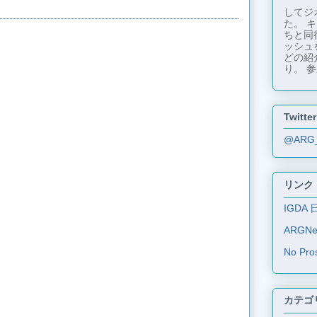
してジ
た。 
ちと同
ッシュ
どの紹
り。 参
Twitter
@ARG
リンク
IGDA 
ARGN
No Pro
カテゴ