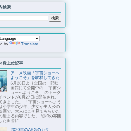
内検索
ed by
Translate
ス数上位記事
アニメ映画「宇宙ショーへ
ようこそ」を取材してきた
6月26日より全国の一部映
画館にて公開中の 「宇宙シ
ョーへようこそ」 のトーク
イベントが6月27日に開催され、
てきました。 「宇宙ショーへよう
は小学生の少年、少女が主人公の
映画で、大人にこそ見てもらいた
の暖まる内容でした。 昭和の雰囲
た田舎に...
2020年のARGのカタ