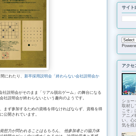
サイト
Power
アクセ
2日間にわたり、
新卒採用説明会「終わらない会社説明会か
"会社説明会がそのまま「リアル脱出ゲーム」の舞台になる
会社説明会が終わらないという趣向のようです。
ショー
取材し
、まず参加するための資格を得なければならず、資格を得
こそ」
に公開されています。
アニメ
い、心
気を残し
発想力が問われることはもちろん、
他参加者との協力体