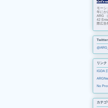
モーショ
年にか
ARG
42 En
際広告
Twitter
@ARG
リンク
IGDA 
ARGN
No Pro
カテゴ