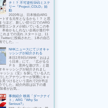
チ！？ 不可逆性SNSミステ
リー『Project:;COLD』始
動
2020年は、日本独自ARG
ートする元年となるかも！？ と思
まうほど、新しい切り口でのARG
験型エンタメが続いているこの冬
、本命かもしれない企画が進行中
 これまでの流れ スタートは、11
Twitterに投稿された、1本の自己
でした。...
NHKニュースにてジオキャ
ッシングが紹介される
本日2月9日のNHK「おはよ
う日本」にて、「広がるＧ
ＰＳ 意外な遊び方」と題
オキャッシングが紹介されまし
キャッシュ（宝）を探している人た
行したアナウンサーが実際にキャ
を見つけるという流れで2分半ほ
介でした。紹介内容は以下の通
加者がお気...
事例紹介 映画「ダークナイ
ト」ARG『Why So
Serious?』