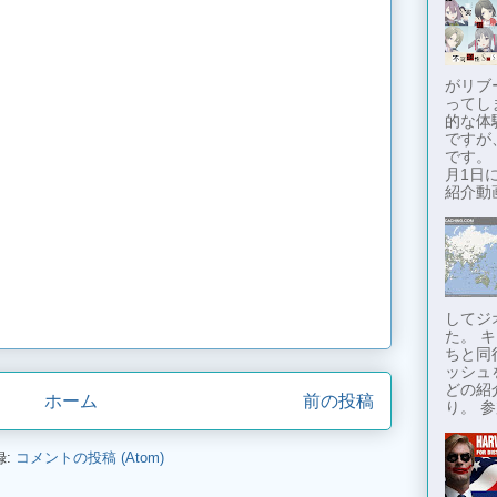
がリブ
ってし
的な体
ですが
です。
月1日に
紹介動画
してジ
た。 
ちと同
ッシュ
どの紹
ホーム
前の投稿
り。 参
録:
コメントの投稿 (Atom)