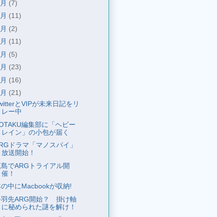
8月
(7)
7月
(11)
6月
(2)
5月
(11)
4月
(5)
3月
(23)
2月
(16)
1月
(21)
witterとVIPが未来日記をリ
レー中
OTAKU編集部に「ヘビー
レイン」の小包が届く
ARGドラマ「マノスパイ」
放送開始！
広島でARGトライアル開
催！
の中にMacbookが収納!
手羽先ARG開始？ 掛け軸
に秘められた謎を解け！