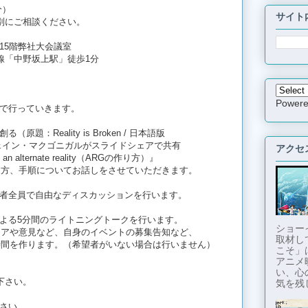
分）
サイト
別にご相談ください。
15階弊社大会議室
線「中野坂上駅」徒歩1分
Power
で行っていきます。
：Reality is Broken / 日本語版
ェイン・マクゴニガルがスライドシェアで共有
アクセ
n alternate reality（ARGの作り方）』
り方、手順についてお話しをさせていただきます。
者全員で自由なディスカッションを行います。
よる5分間のライトニングトークを行います。
ショー
ィアや意見など、自身のイベントの募集告知など、
取材し
時間を作ります。（希望者がいない場合は行いません）
こそ」
アニメ
い、心
下さい。
気を残し
さい。