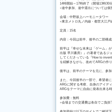
14時開始～17時終了（開場13時30
※途中参加、途中退出については個
会場：中野坂上ハーモニータワー 
※東京メトロ丸ノ内線・都営大江戸
定員：15名
内容：今回は前半、後半の二部構成
前半は『幸せな未来は「ゲーム」が創る（原題
出版 早川書房）』の著者であるジ
してくださっている『How to invent a
を紐解きながら、改めてARGの作
後半は、前半のテーマを元に、参加
また、今回後半の一部で、希望者に
ARGに関する考察、自身のアイデ
ARGをテーマに自由に発表出来る
参加費：無料
※会場までの交通費は各自でご負担
参加登録は以下のサイトでご確認下