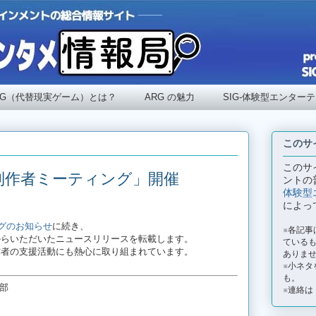
RG（代替現実ゲーム）とは？
ARG の魅力
SIG-体験型エンター
このサ
このサ
G制作者ミーティング」開催
ントの
体験型
によっ
ングのお知らせ
に続き、
※各記
からいただいたニュースリリースを転載します。
ているも
作者の支援活動にも熱心に取り組まれています。
ありま
※小ネタ
も。
部
※連絡は