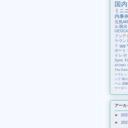
国内
ミニ
内事
元気AR
ル脱出
GEOCA
ブシア
ラウン
ド
ggg
ポート
イレポ
Sync Fu
ATOMO
The Dark
ークレッ
ング
南
ーム
謎
マーダー
アーカ
►
20
►
20