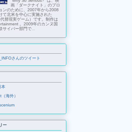
"Why So Serious?" は、映
画「ダークナイト」のプロ
ンのために、2007年から2008
けて北米を中心に実施された
 （代替現実ゲーム）です。制作は
tertainment 。2009年のカンヌ国
祭サイバー部門で...
_INFOさんのツイート
日本
et（海外）
scenium
リー