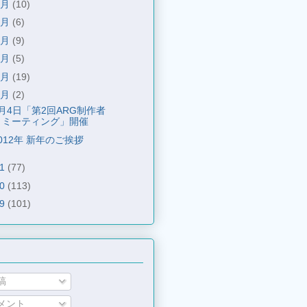
6月
(10)
5月
(6)
4月
(9)
3月
(5)
2月
(19)
1月
(2)
月4日「第2回ARG制作者
ミーティング」開催
012年 新年のご挨拶
11
(77)
10
(113)
09
(101)
稿
メント