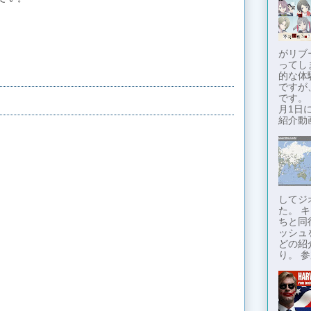
がリブ
ってし
的な体
ですが
です。
月1日に
紹介動画
してジ
た。 
ちと同
ッシュ
どの紹
り。 参