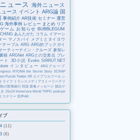
ニュース
海外ニュース
ニュース
イベント
ARG論
国
例
事例紹介
AR技術
セミナー
運営
G
海外事例
レビュー
まとめ
リア
ゲーム
お知らせ
BUBBLEGUM
CHING
あんたがた
コラム
イマーシ
ター
マノスパイ
メグミとタイヨウ
ドテーブル
ARG
ARG的ブックガイ
サーティーナイン・クルーズ
参加レ
書籍
ARGNet
ARGとの交差点
プレ
ート
3D小説
Evoke
SIRRUT.NET
ture
インタビュー
ARGグループ
Ingress
RYOMA the Secret Story
SCRAP
est Puzzle
Twitter
XR
エイプリルフール
シ
トライフ
トランスメディアストーリーテリ
の島の冒険旅行
対談
新春メッセージ
脱出ゲ
解き
15x24
Immersive.World
TRPG
podcast
ミステリー
音声AR
イブ
24
(11)
23
(6)