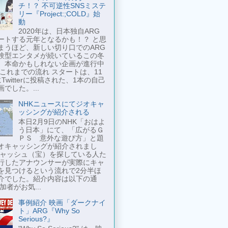
チ！？ 不可逆性SNSミステ
リー『Project:;COLD』始
動
2020年は、日本独自ARG
ートする元年となるかも！？ と思
まうほど、新しい切り口でのARG
験型エンタメが続いているこの冬
、本命かもしれない企画が進行中
 これまでの流れ スタートは、11
Twitterに投稿された、1本の自己
でした。...
NHKニュースにてジオキャ
ッシングが紹介される
本日2月9日のNHK「おはよ
う日本」にて、「広がるＧ
ＰＳ 意外な遊び方」と題
オキャッシングが紹介されまし
キャッシュ（宝）を探している人た
行したアナウンサーが実際にキャ
を見つけるという流れで2分半ほ
介でした。紹介内容は以下の通
加者がお気...
事例紹介 映画「ダークナイ
ト」ARG『Why So
Serious?』