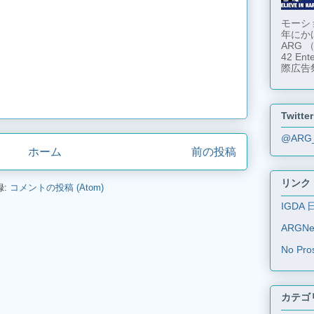
モーショ
年にか
ARG
42 En
際広告
Twitter
@ARG
ホーム
前の投稿
リンク
録:
コメントの投稿 (Atom)
IGDA 
ARGN
No Pro
カテゴ