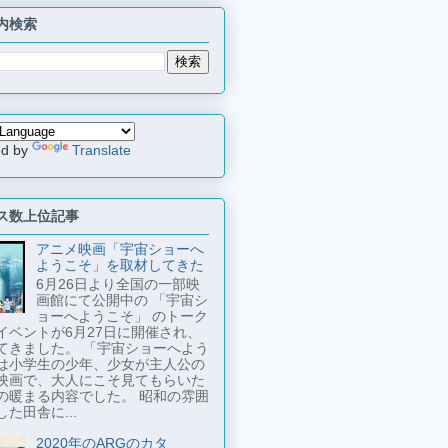
内検索
ed by
Translate
ス数上位記事
アニメ映画「宇宙ショーへ
ようこそ」を取材してきた
6月26日より全国の一部映
画館にて公開中の 「宇宙シ
ョーへようこそ」 のトーク
イベントが6月27日に開催され、
てきました。 「宇宙ショーへよう
は小学生の少年、少女が主人公の
映画で、大人にこそ見てもらいた
の暖まる内容でした。 昭和の雰囲
た田舎に...
2020年のARGのカタ