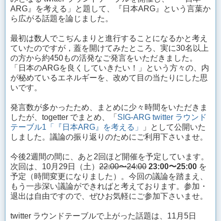
ARG』を考える」と題して、『日本ARG』という言葉か
ら広がる話題を論じました。
最初は数人でこぢんまりと進行することになるかと考え
ていたのですが，蓋を開けてみたところ、実に30名以上
の方から約450もの活発なご発言をいただきました。
「日本のARGを良くしていきたい！」という方々の、内
が秘めているエネルギーを、改めて目の当たりにした思
いです。
発言数が多かったため、まとめに少々時間をいただきま
したが、togetter でまとめ、「
SIG-ARG twitter ラウンド
テーブル1「『日本ARG』を考える」
」として公開いた
しました。議論の振り返りのためにご利用下さいませ。
今後2週間の間に、あと2回ほど開催を予定しています。
次回は、10月29日（土）
22:00〜24:00
23:00〜25:00
を
予定（時間変更になりました）。今回の議論を踏まえ、
もう一歩深い議論ができればと考えております。参加・
退出は自由ですので、ぜひお気軽にご参加下さいませ。
twitter ラウンドテーブルで上がった話題は、11月5日