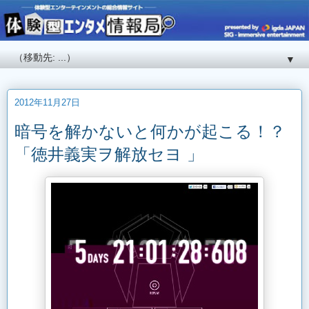
▼
2012年11月27日
暗号を解かないと何かが起こる！？
「徳井義実ヲ解放セヨ 」