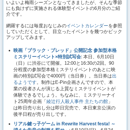
いよいよ梅雨シーズンとなってきましたが、そんな季節
にも負けずに実施される体験型イベントの6月分のご紹
介です。
網羅するには毎度おなじみの
イベントカレンダー
を参照
していただくとして、目立ったイベントを幾つかピック
アップしてみます。
映画「ブラック・ブレッド」公開記念 参加型本格
ミステリーイベント×特別試写会
: 本日、6月10日
（日）に渋谷にて開催。12:00と16:30の2回。90
分程度の参加型本格ミステリイベントのあとに映
画の特別試写会で4000円（当日券）。当日券は
出
るようです
。制作はE-Pin企画さんですので、本
業の役者さんが演じる上質なミステリイベントが
体験できるでしょう。ちなみに、ミステリーナイ
ト25周年企画「
綾辻行人殺人事件 主たちの館
」
は昨日売り出し分は即日完売で、本日東京公演の
後半日程が売り出しです。
リアル鍵っ子ゲーム in Rewrite Harvest festa! ～