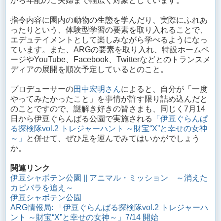
から年配のご夫婦まで幅広く対象としています。
指令内容に園内の動物の生態を学んだり、実際にふれあ
ったりという、体験型学習の要素を取り入れることで、
エデュテイメントとして楽しみながら学べるようになっ
ています。また、ARGの要素を取り入れ、特設ホームペ
ージやYouTube、Facebook、Twitterなどとのトランスメ
ディアの展開を順次予定しているとのこと。
プロデューサーの
田中宏明さん
によると、自分が「一度
やってみたかったこと」を事情が許す限り詰め込んだと
のことですので、謎解き好きの皆さまも、同じく7月14
日から伊豆ぐらんぱる公園で実施される
「伊豆ぐらんぱ
る探検隊vol.2 トレジャーハント ～財宝“X”と幸せの女神
～」
と併せて、ぜひ足を運んでみてはいかがでしょう
か。
関連リンク
伊豆シャボテン公園 || アニマル・ミッション ～消えた
カピバラを追え～
伊豆シャボテン公園
ARG情報局: 「伊豆ぐらんぱる探検隊vol.2 トレジャーハ
ント ～財宝“X”と幸せの女神～」7/14 開始