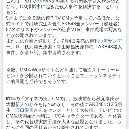
これは、8月で
AKB48
を卒業する前田敦子さんが探偵と
なり、CM撮影中に起きた殺人事件を解決する、という
もの。
9月までに全５話の連作TV CMを予定しているほか、公
式サイトでは研究生を含むAKB48全メンバー（容疑者）
87名のリストやメンバーの証言VTR、事件現場の写真な
どが公開されています。
またこの企画と連動して、7月4日発売の
週刊少年サンデ
ー
より、秋元康氏原案・青山剛昌氏原作の「AKB48殺人
事件」が全９話、集中連載されます。
今後、CMやWebサイトなどを通じて順次ストーリーや
ヒントが公開されていくということで、トランスメディ
ア的展開も期待できそうです。
昨年の「アイスの実」CMでは、放映前から秋元康氏が
大型新人の存在をほのめかし、その後にAKB48の12.5期
生・
江口愛美さん
をセンターとして大抜擢。テレビでの
CM放映開始と同時に「CGキャラクターである」と発表
し、その代替現実的手法が大きな話題となりました。ち
なみに今回の容疑者からは除外されています。