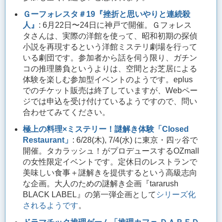
Ｇーフォレスタ＃19『挫折と思いやりと連続殺
人』
: 6月22日〜24日に神戸で開催。Ｇフォレス
タさんは、実際の洋館を使って、昭和初期の探偵
小説を再現するという洋館ミステリ劇場を行って
いる劇団です。参加者から話を伺う限り、ガチン
コの推理勝負というよりは、空間とお芝居による
体験を楽しむ参加型イベントのようです。eplus
でのチケット販売は終了していますが、Webペー
ジでは申込を受け付けているようですので、問い
合わせてみてください。
極上の料理×ミステリー！謎解き体験「Closed
Restaurant」
: 6/28(木), 7/4(水) に東京・四ッ谷で
開催。タカラッシュ！がプロデュースするOZmall
の女性限定イベントです。定休日のレストランで
美味しい食事＋謎解きを提供するという高級志向
な企画。大人のための謎解き企画『tararush
BLACK LABEL』の第一弾企画として
シリーズ化
されるようです
。