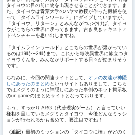
タイヨウの目の前に物を出現させることができます。ま
た、タイヨウは青葉大学のハヤマ教授が作った機械を使
って「タイムラインワールド」にダイブしていますが、
「タイヨウ、リターン」とみんながつぶやけば、タイヨ
ウがこちらの世界に戻ってきます。古き良きテキストア
ドベンチャーを思い出しますね。
「タイムラインワールド」とこちらの世界が繋がってい
るのは19時〜24時まで。これから毎晩異世界に旅立つタ
イヨウくんを、みんながサポートする日々が始まりそう
です。
ちなみに、今回の関連サイトとして、
オレの友達が神隠
しにあったのまとめ
というサイトもありまして、こちら
ではメグミのように神隠しにあった事例のネット掲示板
の(in gameの)まとめサイトとなっております。
もう、すっかり ARG（代替現実ゲーム） と言っていい
様相を呈しているメグミとタイヨウ。今後どんなミッシ
ョンが行われるかも含めて、要注目ですね！
（追記）
最初のミッションの「タイヨウに橋」がどのく