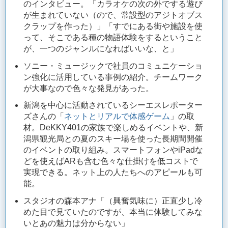
のインタビュー。「カラオケの次の外でする遊び
が生まれていない（ので、常設型のアジトオブス
クラップを作った）」「すでにある街や施設を使
って、そこである種の物語体験をするということ
が、一つのジャンルになればいいな、と」
ソニー・ミュージックで社員のコミュニケーショ
ン強化に活用している事例の紹介。チームワーク
が大事なので色々な発見があった。
新潟を中心に活動されているシーエスレポーター
ズさんの「
ネットとリアルで体感ゲーム
」の取
材。DeKKY401の家族で楽しめるイベントや、新
潟県観光局との夏のスキー場を使った長期間開催
のイベントの取り組み。スマートフォンやiPadな
どを使えばARも含む色々な仕掛けを低コストで
実現できる。ネット上の人たちへのアピールも可
能。
スタジオの森本アナ「（興奮気味に）正直少し冷
めた目で見ていたのですが、本当に体験してみな
いとあの魅力は分からない」