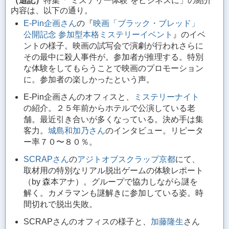
（追記）
特集「“ミステリー体験”をビジネスに」の紹介
内容は、以下の通り。
E-Pin企画さん
の『
映画「ブラック・ブレッド」
公開記念 参加型本格ミステリーイベント
』のイベ
ントの様子。映画の試写会で演劇が行われさらに
その最中に殺人事件が。参加者が推理する。特別
な体験をしてもらうことで映画のプロモーション
に。参加者の楽しかったという声。
E-Pin企画さんのオフィスと、
ミステリーナイト
の紹介。２５年前からホテルで公演している老
舗。最近引き合いが多くなっている。決め手は集
客力。
城島和加乃さん
のインタビュー。リピータ
ー率７０〜８０％。
SCRAPさん
の
アジトオブスクラップ京都
にて、
取材用の特別なリアル脱出ゲームの体験レポート
（by 森本アナ）。グループで協力しながら謎を
解く。カメラマンも謎解きに参加している姿。時
間切れで脱出失敗。
SCRAPさんのオフィスの様子と、
加藤隆生
さん