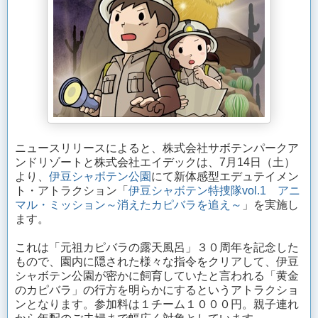
ニュースリリースによると、株式会社サボテンパークア
ンドリゾートと株式会社エイデックは、7月14日（土）
より、
伊豆シャボテン公園
にて新体感型エデュテイメン
ト・アトラクション「
伊豆シャボテン特捜隊vol.1 アニ
マル・ミッション～消えたカピバラを追え～
」を実施し
ます。
これは「元祖カピバラの露天風呂」３０周年を記念した
もので、園内に隠された様々な指令をクリアして、伊豆
シャボテン公園が密かに飼育していたと言われる「黄金
のカピバラ」の行方を明らかにするというアトラクショ
ンとなります。参加料は１チーム１０００円。親子連れ