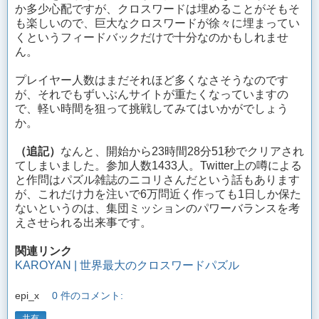
か多少心配ですが、クロスワードは埋めることがそもそ
も楽しいので、巨大なクロスワードが徐々に埋まってい
くというフィードバックだけで十分なのかもしれませ
ん。
プレイヤー人数はまだそれほど多くなさそうなのです
が、それでもずいぶんサイトが重たくなっていますの
で、軽い時間を狙って挑戦してみてはいかがでしょう
か。
（追記）
なんと、開始から23時間28分51秒でクリアされ
てしまいました。参加人数1433人。Twitter上の噂による
と作問はパズル雑誌のニコリさんだという話もあります
が、これだけ力を注いで6万問近く作っても1日しか保た
ないというのは、集団ミッションのパワーバランスを考
えさせられる出来事です。
関連リンク
KAROYAN | 世界最大のクロスワードパズル
epi_x
0 件のコメント:
共有