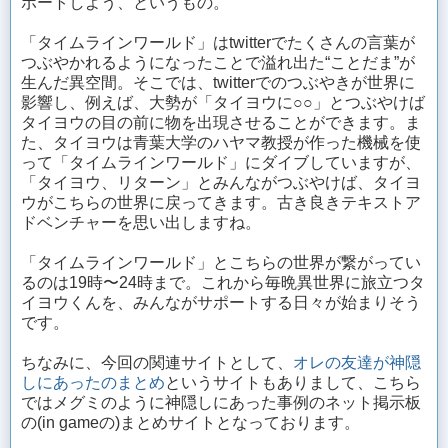
ポートしよう、というもの。
「タイムラインワールド」はtwitterでたくさんの言葉が
つぶやかれるようになったことで溢れ出た“ことだま”が
生んだ異空間。そこでは、twitterでのつぶやきが世界に
影響し、例えば、大勢が「タイヨウに○○」とつぶやけば
タイヨウの目の前に物を出現させることができます。ま
た、タイヨウは青葉大学のハヤマ教授が作った機械を使
って「タイムラインワールド」にダイブしていますが、
「タイヨウ、リターン」とみんながつぶやけば、タイヨ
ウがこちらの世界に戻ってきます。古き良きテキストア
ドベンチャーを思い出しますね。
「タイムラインワールド」とこちらの世界が繋がってい
るのは19時〜24時まで。これから毎晩異世界に旅立つタ
イヨウくんを、みんながサポートする日々が始まりそう
です。
ちなみに、今回の関連サイトとして、
オレの友達が神隠
しにあったのまとめ
というサイトもありまして、こちら
ではメグミのように神隠しにあった事例のネット掲示板
の(in gameの)まとめサイトとなっております。