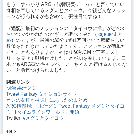
もう、すっかり ARG（代替現実ゲーム） と言っていい
様相を呈しているメグミとタイヨウ。今後どんなミッシ
ョンが行われるかも含めて、要注目ですね！
（追記）
最初のミッションの「タイヨウに橋」がどのく
らいつぶやかれたのかざっと調べてみた（
togetterまと
め
）のですが、最初の30分で約1万回という素晴らしい
数値をたたき出していたようです。アクションが簡単だ
ったこともありますが、やはり60秒CMで丁寧にストー
リーを見せて動機付けしたことが功を奏しています。日
本でもARG型のキャンペーン、ちゃんと行けるんじゃな
い、と勇気づけられました。
関連リンク
明治 果汁グミ
Tweet Fantasy ミッションサイト
オレの友達が神隠しにあったのまとめ
ARG情報局: 「果汁グミ Tweet Fantasy メグミとタイヨ
ウ III タイムラインワールド」開始
Twitter:
#メグミとタイヨウ
epi_x