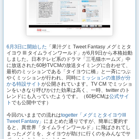
6月3日に開始した
「果汁グミ Tweet Fantasy メグミとタ
イヨウ III タイムラインワールド」が6月9日から本格始動
しました。日本テレビ系のドラマ「三毛猫ホームズ」中
に放送された60秒TVCMの放送タイミングに合わせて、
最初のミッションである「タイヨウに橋」と一斉につぶ
やくミッションが行われ、同時に
ミッションの進捗が分
かる特設サイト
が公開されています。TV CM でミッショ
ンをいきなり呼びかけた効果は高く、一時、twitter のト
レンドにも入っていたようです。（60秒CMは
公式サイ
ト
でも公開中です）
今回のいままでの流れは
togetter「メグミとタイヨウIII
Tweet Fantasy」
にまとめた通りですが、簡単に要約す
ると、異世界「タイムラインワールド」に飛ばされてし
まったメグミを、タイヨウが助けに行くのをみんなでサ