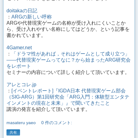
doitakaの日記
：
ARGの新しい呼称
ARGや代替現実ゲームの名称が受け入れにくいことか
ら、受け入れやすい名称にしてはどうか、という記事を
書かれています。
4Gamer.net
：
「ドラマ性があれば，それはゲームとして成り立つ」
——代替現実ゲームってなに？から始まったARG研究会
をレポート
セミナーの内容について詳しく紹介して頂いています。
アレとコレ.jp
：
[イベントレポート]『IGDA日本 代替現実ゲーム部会
（SIG-ARG）第1回研究会「ARG入門：体験型エンタテ
インメントの現在と未来」』で聞いてきたこと
講演の発言を紹介して頂いています。
masateru yaeo
0 件のコメント:
共有