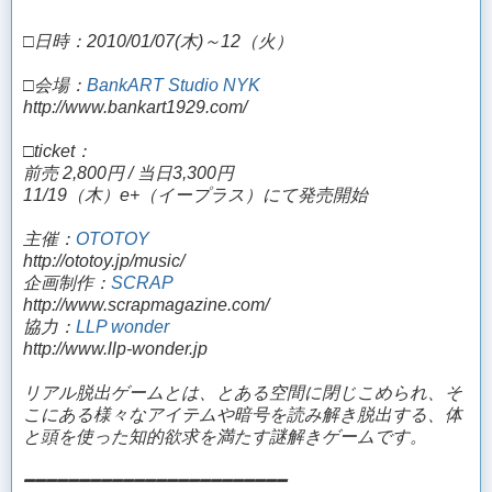
□日時：2010/01/07(木)～12（火）
□会場：
BankART Studio NYK
http://www.bankart1929.com/
□ticket：
前売 2,800円 / 当日3,300円
11/19（木）e+（イープラス）にて発売開始
主催：
OTOTOY
http://ototoy.jp/music/
企画制作：
SCRAP
http://www.scrapmagazine.com/
協力：
LLP wonder
http://www.llp-wonder.jp
リアル脱出ゲームとは、とある空間に閉じこめられ、そ
こにある様々なアイテムや暗号を読み解き脱出する、体
と頭を使った知的欲求を満たす謎解きゲームです。
━━━━━━━━━━━━━━━━━━━━━━━━