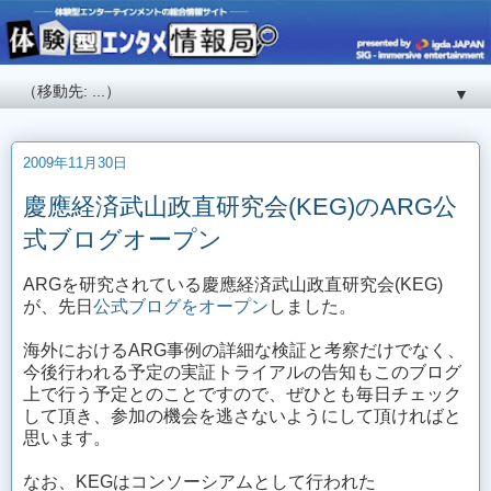
▼
2009年11月30日
慶應経済武山政直研究会(KEG)のARG公
式ブログオープン
ARGを研究されている慶應経済武山政直研究会(KEG)
が、先日
公式ブログをオープン
しました。
海外におけるARG事例の詳細な検証と考察だけでなく、
今後行われる予定の実証トライアルの告知もこのブログ
上で行う予定とのことですので、ぜひとも毎日チェック
して頂き、参加の機会を逃さないようにして頂ければと
思います。
なお、KEGはコンソーシアムとして行われた