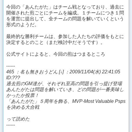
今回の「あんたがた」はチーム戦となっており、過去に
開催された煎ごとにチームを編成。１チームにつき１問
を運営に提出して、全チームの問題を解いていくという
形式のようだ。
最終的な勝利チームは、参加した人たちの評価をもとに
決定するとのこと（まだ検討中だそうです）。
公式サイトによると、今回の煎はつまるところ
------
465 ：名も無きおうどん [↓] ：2009/11/04(水) 22:41:05
ID:???
過去煎のGM達が、それぞれ至高の問題を引っ提げ登場
あんたがたは問題を解いていき、どの問題が一番美味し
かったか投票！
「あんたがた」５周年を飾る、MVP-Most Valuable Psps
を決める大合戦
って読めた
------