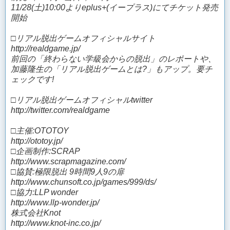
11/28(土)10:00よりeplus+(イープラス)にてチケット発売
開始
□リアル脱出ゲームオフィシャルサイト
http://realdgame.jp/
前回の「終わらない学級会からの脱出」のレポートや、
加藤隆生の「リアル脱出ゲームとは?」もアップ。要チ
ェックです!
□リアル脱出ゲームオフィシャルtwitter
http://twitter.com/realdgame
□主催:OTOTOY
http://ototoy.jp/
□企画制作:SCRAP
http://www.scrapmagazine.com/
□協賛:極限脱出 9時間9人9の扉
http://www.chunsoft.co.jp/games/999/ds/
□協力:LLP wonder
http://www.llp-wonder.jp/
株式会社Knot
http://www.knot-inc.co.jp/