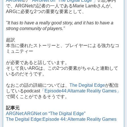
ARGNet
の
「ARGNet on “The Digital Edge”」
の記事内
で、ARGNetの記者の一人であるMarie Lambさんが、
ARGに必要な2つの重要な要素として、
"It has to have a really good story, and it has to have a
strong community of players."
超訳
本当に優れたストーリーと、プレイヤーによる強力なコ
ミュニティー
が必要であると話しています。
そして良いARGは、この2つの要素がちゃんと連動して
いるのだそうです。
なおこの話の詳細については、
The Degital Edge
が配信
しているpodcast
「Episode44:Altarnate Reality Games」
で聞くことができるそうです。
記事元
ARGNet:ARGNet on “The Digital Edge”
The Degital Edge:Episode 44: Alternate Reality Games