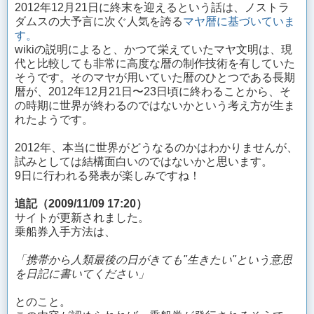
2012年12月21日に終末を迎えるという話は、ノストラ
ダムスの大予言に次ぐ人気を誇る
マヤ暦に基づいていま
す。
wikiの説明によると、かつて栄えていたマヤ文明は、現
代と比較しても非常に高度な暦の制作技術を有していた
そうです。そのマヤが用いていた暦のひとつである長期
暦が、2012年12月21日〜23日頃に終わることから、そ
の時期に世界が終わるのではないかという考え方が生ま
れたようです。
2012年、本当に世界がどうなるのかはわかりませんが、
試みとしては結構面白いのではないかと思います。
9日に行われる発表が楽しみですね！
追記（2009/11/09 17:20）
サイトが更新されました。
乗船券入手方法は、
「携帯から人類最後の日がきても"生きたい"という意思
を日記に書いてください」
とのこと。