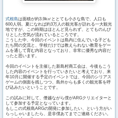
式根島
は面積が約3.9k㎡ととても小さな島で、人口も
600人弱。夏になれば約3万人の観光客が訪れる一大観光
地ですが、この時期はほとんど見られず、とてものんび
りとした空気が流れているところです。
こうした中、今回のイベントは島内に住んでいる子ども
たち間の交流と、学校だけでは教えられない教育をゲー
ムを通して育む内容となっており、非常に優秀な内容だ
ったと思います。
今回のイベントを主催した新島村商工会は、今後もこう
した内容のイベントを行っていきたいと考えており、来
年10月に開催する予定のイベントでは、今回のシリアス
ゲームの側面を残しつつ、島外からも多くの観光客を呼
び込みたいということです。
この試みに対して、僭越ながら僕がARGクリエイターと
して参加する予定となっています。
もしこの式根島ARGの開発に参加したい、という方がい
らっしゃいましたら、是非僕あてまでご連絡ください。