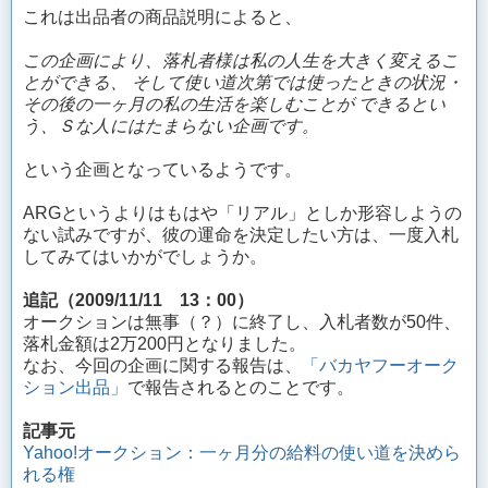
これは出品者の商品説明によると、
この企画により、落札者様は私の人生を大きく変えるこ
とができる、
そして使い道次第では使ったときの状況・
その後の一ヶ月の私の生活を楽しむことが
できるとい
う、Ｓな人にはたまらない企画です。
という企画となっているようです。
ARGというよりはもはや「リアル」としか形容しようの
ない試みですが、彼の運命を決定したい方は、一度入札
してみてはいかがでしょうか。
追記（2009/11/11 13：00）
オークションは無事（？）に終了し、入札者数が50件、
落札金額は2万200円となりました。
なお、今回の企画に関する報告は、
「バカヤフーオーク
ション出品」
で報告されるとのことです。
記事元
Yahoo!オークション：一ヶ月分の給料の使い道を決めら
れる権