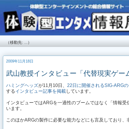
2009年11月18日
武山教授インタビュー「代替現実ゲー
ハミングヘッズ
が11月10日、
22日に開催されるSIG-ARG
する
インタビュー記事を掲載
しています。
インタビューではARGを一過性のブームではなく「情報受
います。
このほかARGの製作に必要な能力などにも言及しており、