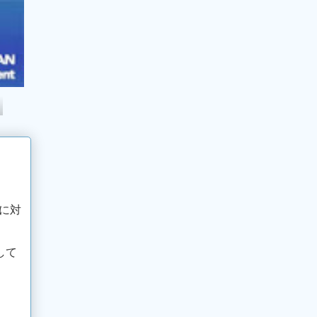
に対
して