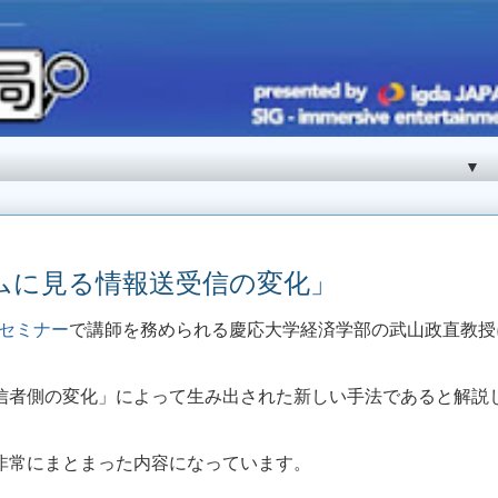
▼
ムに見る情報送受信の変化」
のセミナー
で講師を務められる慶応大学経済学部の武山政直教授
信者側の変化」によって生み出された新しい手法であると解説
非常にまとまった内容になっています。