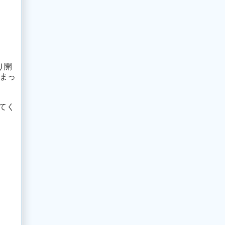
り開
始まっ
てく