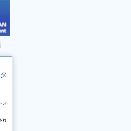
アタ
への
され