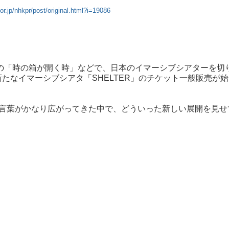
or.jp/nhkpr/post/original.html?i=19086
IECE原作の「時の箱が開く時」などで、日本のイマーシブシアターを切
新たなイマーシブシアタ「SHELTER」のチケット一般販売が
いう言葉がかなり広がってきた中で、どういった新しい展開を見せ