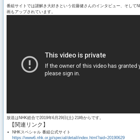
番組サイトでは謎解き大好きという
佐藤健さんのインタビュー、そしてNH
画もアップされています。
放送はNHK総合で
2019年6月29日(土) 21時からです。
【関連リンク】
NHKスペシャル 番組公式サイト
https://www6.nhk.or.jp/special/detail/index.html?aid=20190629