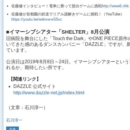
佐藤健インタビュー！電車に乗って脱出ゲームに挑戦
http://www6.nhk.
佐藤健が首都圏の鉄道でリアル謎解きゲームに挑戦！（YouTube）
https://youtu.be/wdnvw-eS5xc
■イマーシブシアター「SHELTER」8月公演
旧病院を舞台にした「Touch the Dark」やONE P
いてきた感のあるダンスカンパニー「DAZZLE」ですが、
ています。
公演日は2019年8月8日～24日。イマーシブシアターと
れるか、期待したい所です。
【関連リンク】
DAZZLE 公式サイト
http://www.dazzle-net.jp/index.html
（文章：石川淳一）
石川淳一
共有