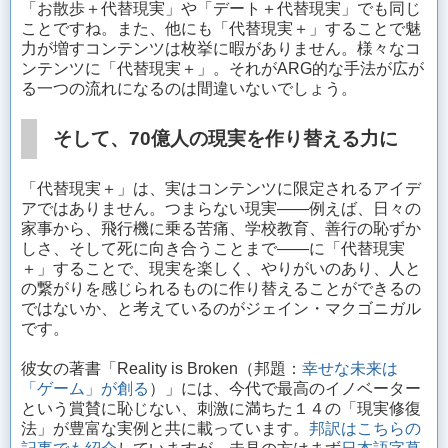
「お散歩＋代替現実」や「デート＋代替現実」でも同じ
ことですね。また、他にも「代替現実＋」することで魅
力が増すコンテンツは枚挙に暇がありません。様々なコ
ンテンツに「代替現実＋」。それがARG的な手法が広が
る一つの流れになるのは間違いないでしょう。
そして、70億人の現実を作り替える力に
「代替現実＋」は、実はコンテンツに限定されるアイデ
アではありません。つまらない現実——例えば、日々の
家事から、飛行機に乗る苦痛、学校教育、善行の恥ずか
しさ、そして死に向き合うことまで——に「代替現実
＋」することで、現実を楽しく、やりがいのあり、人と
の繋がりを感じられるものに作り替えることができるの
ではないか、と考えているのがジェイン・マクゴニガル
です。
彼女の著書「Reality is Broken（邦題：
幸せな未来は
「ゲーム」が創る
）」には、今代で最高のイノベーター
という賞賛に恥じない、刺激に満ちた１４の「現実修復
法」が豊富な実例と共に載っています。
邦訳はこちらの