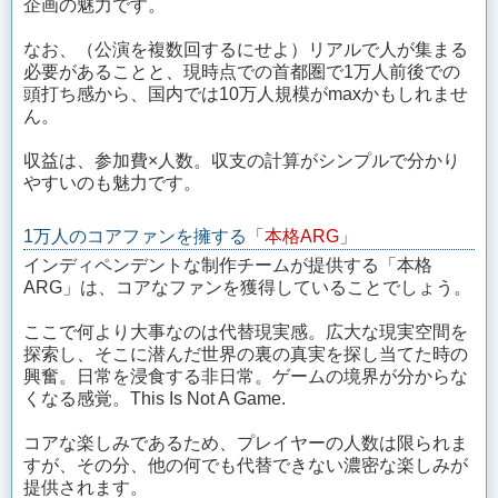
企画の魅力です。
なお、（公演を複数回するにせよ）リアルで人が集まる
必要があることと、現時点での首都圏で1万人前後での
頭打ち感から、国内では10万人規模がmaxかもしれませ
ん。
収益は、参加費×人数。収支の計算がシンプルで分かり
やすいのも魅力です。
1万人のコアファンを擁する「
本格ARG
」
インディペンデントな制作チームが提供する「本格
ARG」は、コアなファンを獲得していることでしょう。
ここで何より大事なのは代替現実感。広大な現実空間を
探索し、そこに潜んだ世界の裏の真実を探し当てた時の
興奮。日常を浸食する非日常。ゲームの境界が分からな
くなる感覚。This Is Not A Game.
コアな楽しみであるため、プレイヤーの人数は限られま
すが、その分、他の何でも代替できない濃密な楽しみが
提供されます。