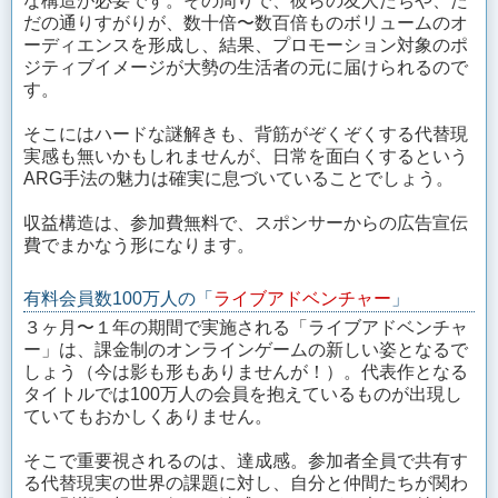
な構造が必要です。その周りで、彼らの友人たちや、た
だの通りすがりが、数十倍〜数百倍ものボリュームのオ
ーディエンスを形成し、結果、プロモーション対象のポ
ジティブイメージが大勢の生活者の元に届けられるので
す。
そこにはハードな謎解きも、背筋がぞくぞくする代替現
実感も無いかもしれませんが、日常を面白くするという
ARG手法の魅力は確実に息づいていることでしょう。
収益構造は、参加費無料で、スポンサーからの広告宣伝
費でまかなう形になります。
有料会員数100万人の「
ライブアドベンチャー
」
３ヶ月〜１年の期間で実施される「ライブアドベンチャ
ー」は、課金制のオンラインゲームの新しい姿となるで
しょう（今は影も形もありませんが！）。代表作となる
タイトルでは100万人の会員を抱えているものが出現し
ていてもおかしくありません。
そこで重要視されるのは、達成感。参加者全員で共有す
る代替現実の世界の課題に対し、自分と仲間たちが関わ