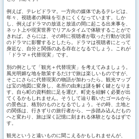
例えば、テレビドラマ。一方向の媒体であるテレビは、
年々、視聴者の興味を引きにくくなっています。しか
し、例えばドラマの放送と放送の間に起こる出来事を、
ネット上や現実世界でリアルタイムで体験することがで
きれば。さらには、その時に視聴者が取った行動が次回
のドラマに影響するとしたら。ドラマは視聴者にとって
身近な、自分と関係のある存在となるでしょう。これが
「ドラマ＋代替現実」です。
別の例として「観光＋代替現実」を考えてみましょう。
風光明媚な地を散策するだけで旅は楽しいものですが、
そこにさらに代替現実の物語が加わったら。観光マップ
は宝の地図に変身し、名所の由来は謎を解く鍵となりま
す。自ら町の資料館に足を運び、町史を紐解く必要が出
てくるかもしれません。そうして辿り着いたゴールから
の景色は、格別のものとなるでしょう。その時、土地と
の関係は、行きずりの旅行者から、一歩踏み込んだもの
へと変わり、旅は深く記憶に刻まれる体験となるはずで
す。
観光というと遠いものに聞こえるかもしれませんが、