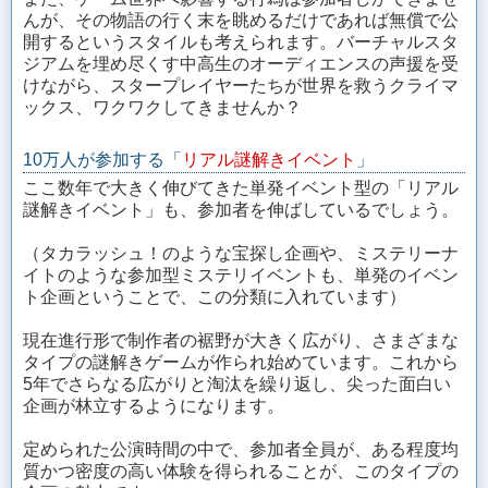
んが、その物語の行く末を眺めるだけであれば無償で公
開するというスタイルも考えられます。バーチャルスタ
ジアムを埋め尽くす中高生のオーディエンスの声援を受
けながら、スタープレイヤーたちが世界を救うクライマ
ックス、ワクワクしてきませんか？
10万人が参加する「
リアル謎解きイベント
」
ここ数年で大きく伸びてきた単発イベント型の「リアル
謎解きイベント」も、参加者を伸ばしているでしょう。
（タカラッシュ！のような宝探し企画や、ミステリーナ
イトのような参加型ミステリイベントも、単発のイベン
ト企画ということで、この分類に入れています）
現在進行形で制作者の裾野が大きく広がり、さまざまな
タイプの謎解きゲームが作られ始めています。これから
5年でさらなる広がりと淘汰を繰り返し、尖った面白い
企画が林立するようになります。
定められた公演時間の中で、参加者全員が、ある程度均
質かつ密度の高い体験を得られることが、このタイプの