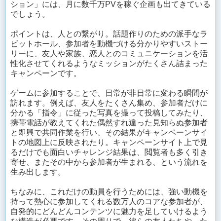
ション」には、月に数千万PVを稼ぐ企画も出てきている
でしょう。
ポイントは、人との繋がり。話題作りのための派手なラ
ビットホール、参加者を動機づける分かりやすいストー
リーに、友人や家族、恋人とのコミュニケーションを活
性化させてくれるようなミッションがたくさん詰まった
キャンペーンです。
ゲームに参加することで、日常が非日常に変わる瞬間が
訪れます。例えば、友人をたくさん集め、参加者だけに
分かる「指令」に従った写真を撮って投稿してみたり、
携帯電話が教えてくれた偶然すれ違った見知らぬ参加者
と即興で共同作業を行い、その結果がキャンペーンサイ
トの地図上に反映されたり。キャンペーンサイト上で見
るだけでも面白いチャレンジ結果は、閲覧者も多く引き
寄せ、またその中から参加者が生まれる、という流れを
生み出します。
ちなみに、これだけの動員を行うためには、強い動機を
持って熱心に参加してくれる数万人のコアな参加者が、
自発的にどんどんコンテンツに魅力を足していけるよう