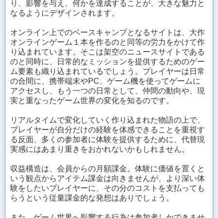
り、影響を与え、何かを達成することが、大きな魅力と
なるようにデザインされます。
オンライン上でのベースキャンプとなるサイトは、大作
オンラインゲーム１本を作るのと同等の労力をかけて作
り込まれています。そこは架空のニュースサイトである
のと同時に、日常的なミッションを提供するためのゲー
ム要素も織り込まれているでしょう。プレイヤーは日常
の合間に、携帯端末やPC、ゲーム機を使ってゲームに
アクセスし、もう一つの日常として、仲間の動向や、現
実と重なったゲーム世界の変化を知るのです。
リアルタイムで変化していく作り込まれた物語の上で、
プレイヤーが自分だけの経験を体感できることを重視す
る反面、多くの参加者に体験を提供するために、代替現
実感にはあまり重きをおかれないかもしれません。
収益構造は、会員からの月額課金。体験に価値を置くと
いう観点からアイテム課金は向きませんが、より深い体
験をしたいプレイヤーに、その分のコストを支払っても
らうという従量課金的な発想はありでしょう。
また、ゲーム世界へ影響する行為は参加者しかできませ