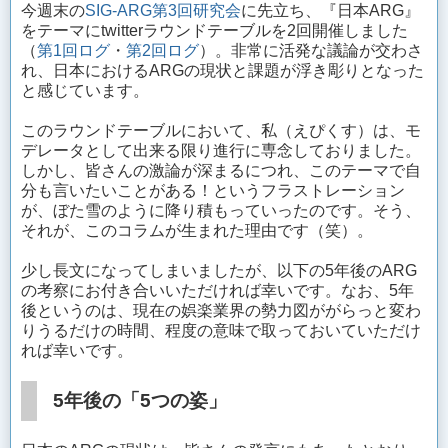
今週末の
SIG-ARG第3回研究会
に先立ち、『日本ARG』
をテーマにtwitterラウンドテーブルを2回開催しました
（
第1回ログ
・
第2回ログ
）。非常に活発な議論が交わさ
れ、日本におけるARGの現状と課題が浮き彫りとなった
と感じています。
このラウンドテーブルにおいて、私（えぴくす）は、モ
デレータとして出来る限り進行に専念しておりました。
しかし、皆さんの激論が深まるにつれ、このテーマで自
分も言いたいことがある！というフラストレーション
が、ぼた雪のように降り積もっていったのです。そう、
それが、このコラムが生まれた理由です（笑）。
少し長文になってしまいましたが、以下の5年後のARG
の考察にお付き合いいただければ幸いです。なお、5年
後というのは、現在の娯楽業界の勢力図ががらっと変わ
りうるだけの時間、程度の意味で取っておいていただけ
れば幸いです。
5年後の「5つの姿」