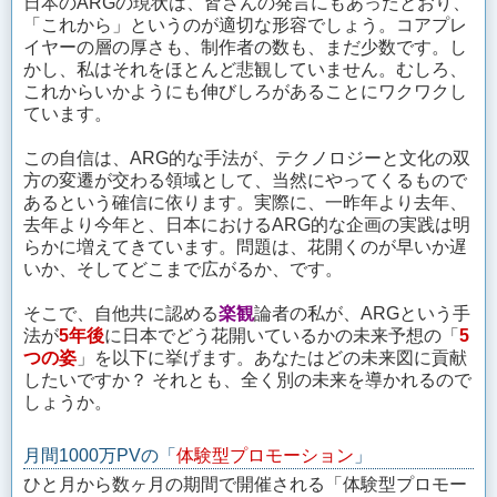
日本のARGの現状は、皆さんの発言にもあったとおり、
「これから」というのが適切な形容でしょう。コアプレ
イヤーの層の厚さも、制作者の数も、まだ少数です。し
かし、私はそれをほとんど悲観していません。むしろ、
これからいかようにも伸びしろがあることにワクワクし
ています。
この自信は、ARG的な手法が、テクノロジーと文化の双
方の変遷が交わる領域として、当然にやってくるもので
あるという確信に依ります。実際に、一昨年より去年、
去年より今年と、日本におけるARG的な企画の実践は明
らかに増えてきています。問題は、花開くのが早いか遅
いか、そしてどこまで広がるか、です。
そこで、自他共に認める
楽観
論者の私が、ARGという手
法が
5年後
に日本でどう花開いているかの未来予想の「
5
つの姿
」を以下に挙げます。あなたはどの未来図に貢献
したいですか？ それとも、全く別の未来を導かれるので
しょうか。
月間1000万PVの「
体験型プロモーション
」
ひと月から数ヶ月の期間で開催される「体験型プロモー