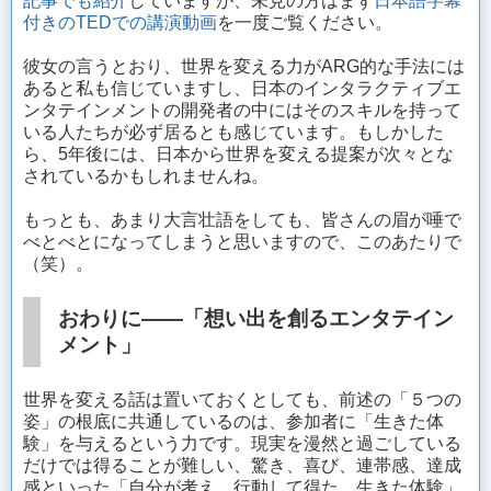
記事でも紹介
していますが、未見の方はまず
日本語字幕
付きのTEDでの講演動画
を一度ご覧ください。
彼女の言うとおり、世界を変える力がARG的な手法には
あると私も信じていますし、日本のインタラクティブエ
ンタテインメントの開発者の中にはそのスキルを持って
いる人たちが必ず居るとも感じています。もしかした
ら、5年後には、日本から世界を変える提案が次々とな
されているかもしれませんね。
もっとも、あまり大言壮語をしても、皆さんの眉が唾で
べとべとになってしまうと思いますので、このあたりで
（笑）。
おわりに——「想い出を創るエンタテイン
メント」
世界を変える話は置いておくとしても、前述の「５つの
姿」の根底に共通しているのは、参加者に「生きた体
験」を与えるという力です。現実を漫然と過ごしている
だけでは得ることが難しい、驚き、喜び、連帯感、達成
感といった「自分が考え、行動して得た、生きた体験」