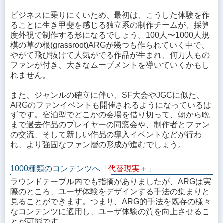
ビジネスに乗りにくいため、最初は、こうした体験を作
ることに生き甲斐を感じる独立系の制作チームが、採算
度外視で制作する形になるでしょう。100人〜1000人規
模の草の根(grassroot)ARGが幾つも作られていく中で、
やがて飛び抜けて人気がでる作品が生まれ、何万人もの
ファンが付き、大きなムーブメントを導いていくかもし
れません。
また、ジャンルの確立に伴い、SF大会やJGCに似た、
ARGのファンイベントも開催されるようになっているは
ずです。宿泊型でどこかの会場を借り切って、朝から晩
まで過去作品のプレイヤーの同窓会や、制作者とファン
の交流、そして新しい作品の導入イベントなどが行わ
れ、より強固なファン層の形成が進むでしょう。
1000種類のコンテンツへ「
代替現実＋
」
ラウンドテーブル内でも指摘がありましたが、ARGは実
際のところ、ユーザ体験をデザインする手法の集まりと
見ることができます。つまり、ARG的手法を既存の様々
なコンテンツに適用し、ユーザ体験の質を向上させるこ
とが可能です。