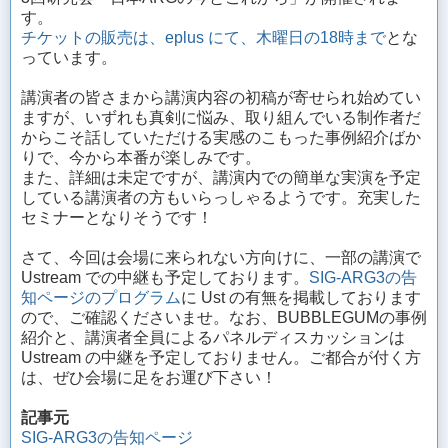
す。
チケットの販売は、eplus にて、木曜日の18時まで
とな
っています。
講演者の皆さまから講演内容の初稿が寄せられ始めてい
ますが、いずれも真剣に悩み、取り組んでいる制作者だ
からこそ話していただける実感のこもった事例紹介ばか
りで、今から本番が楽しみです。
また、詳細は未定ですが、講演内での簡単な実演を予定
している講演者の方もいらっしゃるようです。充実した
セミナーとなりそうです！
さて、今回は会場に来られない方向けに、一部の講演で
Ustream での中継も予定しております。
SIG-ARG3の告
知ページのプログラム
に Ust の有無を掲載しております
ので、ご確認くださいませ。なお、BUBBLEGUMの事例
紹介と、講演者全員によるパネルディスカッションは
Ustream の中継を予定しておりません。ご都合が付く方
は、ぜひ会場に足をお運び下さい！
記事元
SIG-ARG3の告知ページ