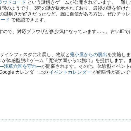
ラウドコード
という謎解きゲームが公開されています。「難し
難問のようです。3問の謎が提示されており、最後の謎を解けた
RGの謎解きが好きだったなど、腕に自信がある方は、ぜひチャレ
コード
で確認できます。
ですので、対応ブラウザが多少気になっています……。古いIEで
るデザインフェスタに出展し、物販と
兎小屋からの脱出
を実施しま
s
が体感型脱出ゲーム「魔法学園からの脱出」を提供します。
―浅草六区を守れ―
が開催されます。その他、体験型イベント
oogle カレンダー上の
イベントカレンダー
が網羅性が高いで