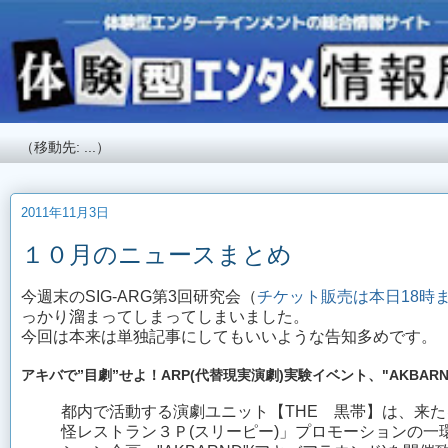
2011年11月3日
１０月のニュースまとめ
今週末のSIG-ARG第3回研究会（
チケット販売は本日18時
っかり溜まってしまってしまいました。
今回は本来は単独記事にしてもいいような告知多めです。
アキバで”目劇”せよ！ARP(代替現実演劇)実験イベント、"AKBAR
都内で活動する演劇ユニット【THE 黒帯】は、来たる
怪レストラン３Ｐ(スリーピー)」プロモーションの一