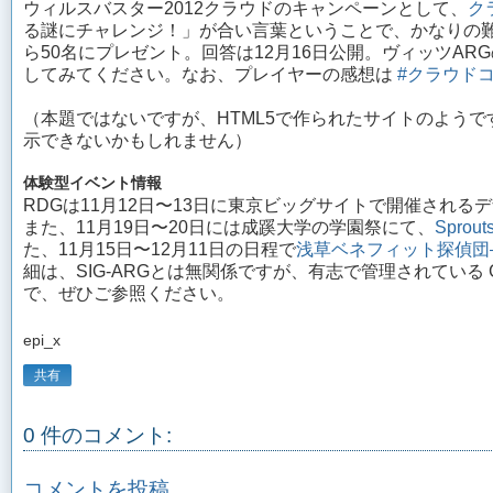
ウィルスバスター2012クラウドのキャンペーンとして、
ク
る謎にチャレンジ！」が合い言葉ということで、かなりの
ら50名にプレゼント。回答は12月16日公開。ヴィッツA
してみてください。なお、プレイヤーの感想は
#クラウド
（本題ではないですが、HTML5で作られたサイトのよう
示できないかもしれません）
体験型イベント情報
RDGは11月12日〜13日に東京ビッグサイトで開催され
また、11月19日〜20日には成蹊大学の学園祭にて、
Sprout
た、11月15日〜12月11日の日程で
浅草ベネフィット探偵団
細は、SIG-ARGとは無関係ですが、有志で管理されている G
で、ぜひご参照ください。
epi_x
共有
0 件のコメント:
コメントを投稿