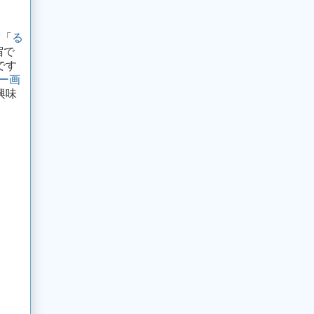
宿「
る
宿で
です
ー画
興味