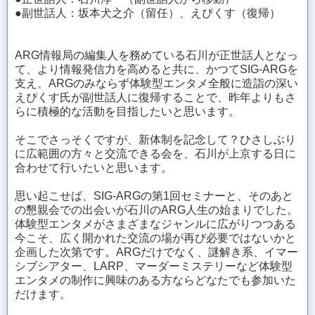
●副世話人：坂本犬之介（留任）、えぴくす（復帰）
ARG情報局の編集人を務めている石川が正世話人となっ
て、より情報発信力を高めると共に、かつてSIG-ARGを
支え、ARGのみならず体験型エンタメ全般に造詣の深い
えぴくす氏が副世話人に復帰することで、昨年よりもさ
らに積極的な活動を目指したいと思います。
そこでさっそくですが、新体制を記念して？ひさしぶり
に広範囲の方々と交流できる会を、石川が上京する日に
合わせて行いたいと思います。
思い起こせば、SIG-ARGの第1回セミナーと、そのあと
の懇親会での出会いが石川のARG人生の始まりでした。
体験型エンタメがさまざまなジャンルに広がりつつある
今こそ、広く開かれた交流の場が再び必要ではないかと
企画した次第です。ARGだけでなく、謎解き系、イマー
シブシアター、LARP、マーダーミステリーなど体験型
エンタメの制作に興味のある方ならどなたでも参加いた
だけます。