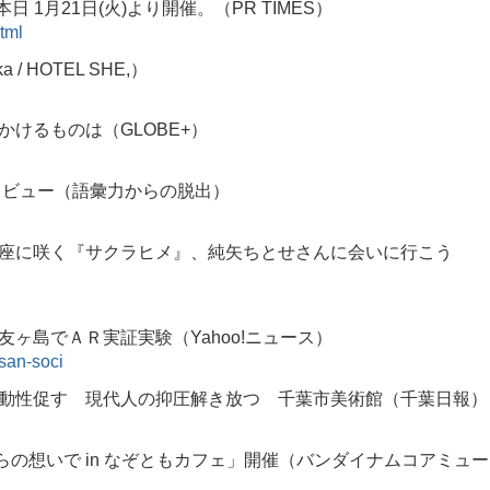
日 1月21日(火)より開催。（PR TIMES）
tml
 HOTEL SHE,）
けるものは（GLOBE+）
タビュー（語彙力からの脱出）
座に咲く『サクラヒメ』、純矢ちとせさんに会いに行こう
ヶ島でＡＲ実証実験（Yahoo!ニュース）
san-soci
動性促す 現代人の抑圧解き放つ 千葉市美術館（千葉日報）
らの想いで in なぞともカフェ」開催（バンダイナムコアミュー