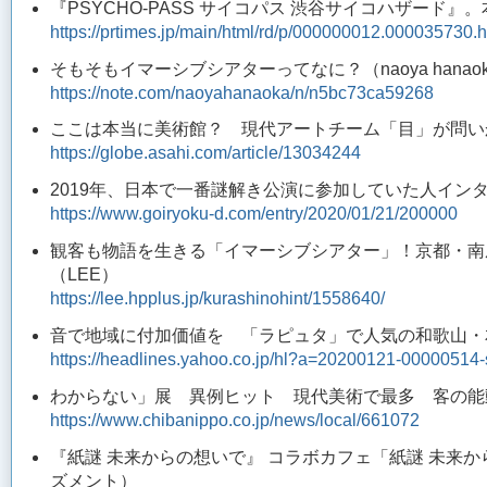
『PSYCHO-PASS サイコパス 渋谷サイコハザード』。本
https://prtimes.jp/main/html/rd/p/000000012.000035730.h
そもそもイマーシブシアターってなに？（naoya hanaoka /
https://note.com/naoyahanaoka/n/n5bc73ca59268
ここは本当に美術館？ 現代アートチーム「目」が問いか
https://globe.asahi.com/article/13034244
2019年、日本で一番謎解き公演に参加していた人イン
https://www.goiryoku-d.com/entry/2020/01/21/200000
観客も物語を生きる「イマーシブシアター」！京都・南
（LEE）
https://lee.hpplus.jp/kurashinohint/1558640/
音で地域に付加価値を 「ラピュタ」で人気の和歌山・友
https://headlines.yahoo.co.jp/hl?a=20200121-00000514-
わからない」展 異例ヒット 現代美術で最多 客の能
https://www.chibanippo.co.jp/news/local/661072
『紙謎 未来からの想いで』 コラボカフェ「紙謎 未来か
ズメント）