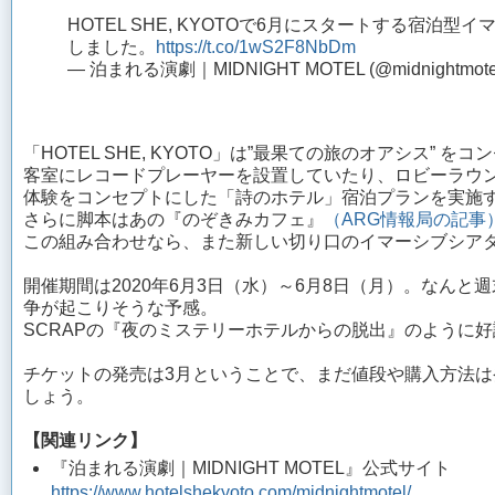
HOTEL SHE, KYOTOで6月にスタートする宿泊型
しました。
https://t.co/1wS2F8NbDm
— 泊まれる演劇｜MIDNIGHT MOTEL (@midnightmote
「HOTEL SHE, KYOTO」は”最果ての旅のオアシス”
客室にレコードプレーヤーを設置していたり、ロビーラウ
体験をコンセプトにした「詩のホテル」宿泊プランを実施
さらに脚本はあの『のぞきみカフェ』
（ARG情報局の記事
この組み合わせなら、また新しい切り口のイマーシブシア
開催期間は2020年6月3日（水）～6月8日（月）。なん
争が起こりそうな予感。
SCRAPの『夜のミステリーホテルからの脱出』のように
チケットの発売は3月ということで、まだ値段や購入方法
しょう。
【関連リンク】
『泊まれる演劇｜MIDNIGHT MOTEL』公式サイト
https://www.hotelshekyoto.com/midnightmotel/