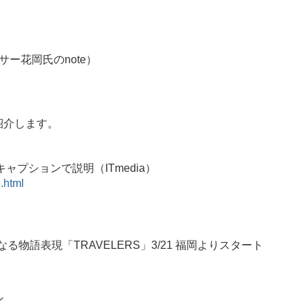
ー花岡氏のnote）
紹介します。
キャプションで説明（ITmedia）
.html
物語表現「TRAVELERS」3/21 福岡よりスタート
ン