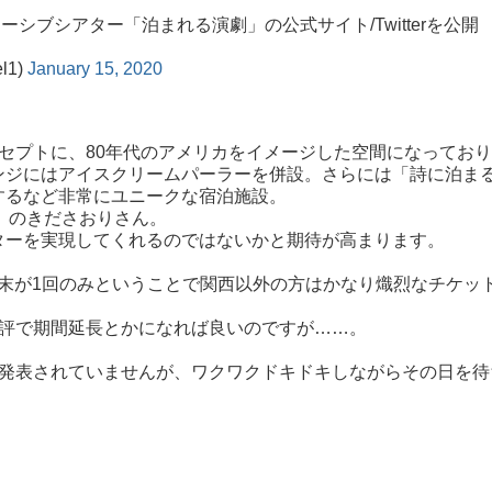
イマーシブシアター「泊まれる演劇」の公式サイト/Twitterを公開
l1)
January 15, 2020
 をコンセプトに、80年代のアメリカをイメージした空間になってお
ンジにはアイスクリームパーラーを併設。さらには「詩に泊ま
するなど非常にユニークな宿泊施設。
）
のきださおりさん。
ターを実現してくれるのではないかと期待が高まります。
と週末が1回のみということで関西以外の方はかなり熾烈なチケッ
好評で期間延長とかになれば良いのですが……。
は発表されていませんが、ワクワクドキドキしながらその日を待