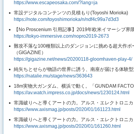
https://www.escapeosaka.com/?lang=ja
常設デジタルコンテンツの見積もり(Toyoshi Morioka)
https://note.com/toyoshimorioka/n/ndf4c99a7d3d3
【No Proscenium 引用記事】2019年欧米イマー
https://tokyo-immersive.com/nopro2019-2673
難攻不落な100種類以上のダンジョンに挑める超大作ボ
（GIGAZINE）
https://gigazine.net/news/20200118-gloomhaven-play-4/
純矢ちとせらが物語の世界に誘う、南座が届ける体験型
https://natalie.mu/stage/news/363643
18m実物大ガンダム、横浜で動く。「GUNDAM FACTOR
https://av.watch.impress.co.jp/docs/news/1230124.html
常識破りへと導くアートの力。アルス・エレクトロニカ・フ
https://www.axismag.jp/posts/2020/01/161123.html
常識破りへと導くアートの力。アルス・エレクトロニカ・フ
https://www.axismag.jp/posts/2020/01/161260.html