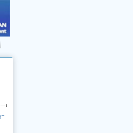
淳一）
HT