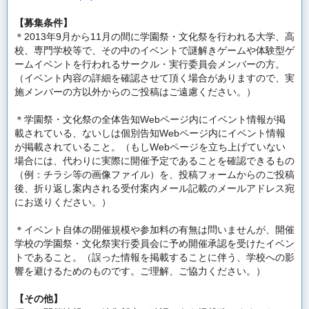
【募集条件】
＊2013年9月から11月の間に学園祭・
文化祭を行われる大学、高
校、専門学校等で、
その中のイベントで謎解きゲームや体験型ゲ
ームイベントを行われ
るサークル・実行委員会メンバーの方。
（イベント内容の詳細を確認させて頂く場合がありますので、
実
施メンバーの方以外からのご投稿はご遠慮ください。）
＊学園祭・
文化祭の全体告知Webページ内にイベント情報が掲
載されている
、
ないしは個別告知Webページ内にイベント情報
が掲載されている
こと。
（もしWebページを立ち上げていない
場合には、
代わりに実際に開催予定であることを確認できるもの
（例：
チラシ等の画像ファイル）を、投稿フォームからのご投稿
後、
折り返し案内される受付案内メール記載のメールアドレス宛
にお送
りください。）
＊イベント自体の開催規模や参加料の有無は問いませんが、
開催
学校の学園祭・
文化祭実行委員会に予め開催承認を受けたイベン
トであること。
（誤った情報を掲載することに伴う、
学校への影
響を避けるためのものです。ご理解、ご協力ください。
）
【その他】