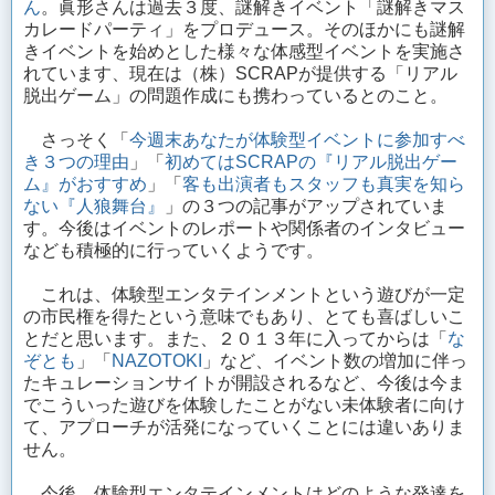
ん
。眞形さんは過去３度、謎解きイベント「謎解きマス
カレードパーティ」をプロデュース。そのほかにも謎解
きイベントを始めとした様々な体感型イベントを実施さ
れています、現在は（株）SCRAPが提供する「リアル
脱出ゲーム」の問題作成にも携わっているとのこと。
さっそく「
今週末あなたが体験型イベントに参加すべ
き３つの理由
」「
初めてはSCRAPの『リアル脱出ゲー
ム』がおすすめ
」「
客も出演者もスタッフも真実を知ら
ない『人狼舞台』
」の３つの記事がアップされていま
す。今後はイベントのレポートや関係者のインタビュー
なども積極的に行っていくようです。
これは、体験型エンタテインメントという遊びが一定
の市民権を得たという意味でもあり、とても喜ばしいこ
とだと思います。また、２０１３年に入ってからは「
な
ぞとも
」「
NAZOTOKI
」など、イベント数の増加に伴っ
たキュレーションサイトが開設されるなど、今後は今ま
でこういった遊びを体験したことがない未体験者に向け
て、アプローチが活発になっていくことには違いありま
せん。
今後、体験型エンタテインメントはどのような発達を