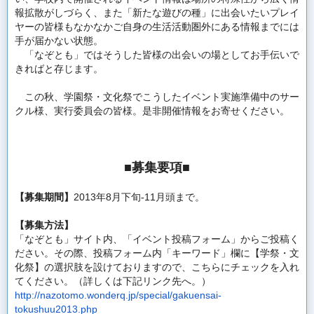
報拡散
がしづらく、また「新たな遊びの種」
に出会いたいプレイ
ヤーの皆様もなかなかご自身の生活活動圏外に
ある情報までには
手が届かない状態。
「なぞとも」
ではそうした皆様の出会いの場としてお手伝いで
きればと存じます。
この秋、学園祭・
文化祭でこうしたイベント実施準備中のサー
クル様、
実行委員会の皆様。是非開催情報をお寄せください。
■募集要項■
【募集期間】
2013年8月下旬-11月頭まで。
【募集方法】
「なぞとも」サイト内、「イベント投稿フォーム」
からご投稿く
ださい。
その際、投稿フォーム内「キーワード」欄に【学祭・文
化祭】
の選択肢を設けておりますので、
こちらにチェックを入れ
てください。
（詳しくは下記リンク先へ。）
http://nazotomo.wonderq.jp/
special/gakuensai-
tokushuu2013.php