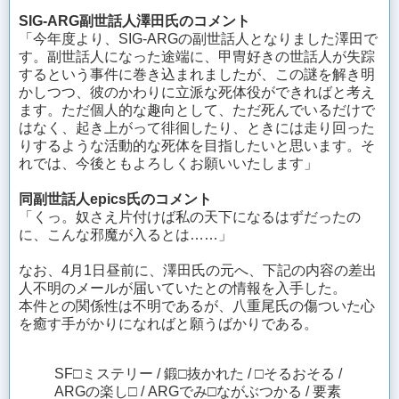
SIG-ARG副世話人澤田氏のコメント
「今年度より、SIG-ARGの副世話人となりました澤田で
す。副世話人になった途端に、甲冑好きの世話人が失踪
するという事件に巻き込まれましたが、この謎を解き明
かしつつ、彼のかわりに立派な死体役ができればと考え
ます。ただ個人的な趣向として、ただ死んでいるだけで
はなく、起き上がって徘徊したり、ときには走り回った
りするような活動的な死体を目指したいと思います。そ
れでは、今後ともよろしくお願いいたします」
同副世話人epics氏のコメント
「くっ。奴さえ片付けば私の天下になるはずだったの
に、こんな邪魔が入るとは……」
なお、4月1日昼前に、澤田氏の元へ、下記の内容の差出
人不明のメールが届いていたとの情報を入手した。
本件との関係性は不明であるが、八重尾氏の傷ついた心
を癒す手がかりになればと願うばかりである。
SF□ミステリー / 鍛□抜かれた / □そるおそる /
ARGの楽し□ / ARGでみ□ながぶつかる / 要素