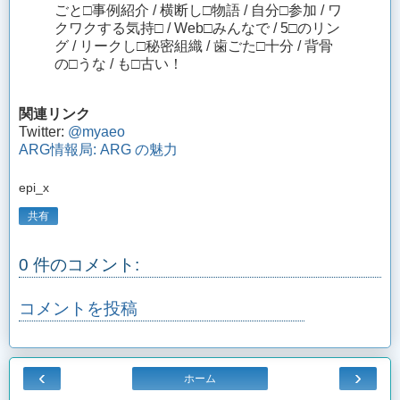
ごと□事例紹介 / 横断し□物語 / 自分□参加 / ワ
クワクする気持□ / Web□みんなで / 5□のリン
グ / リークし□秘密組織 / 歯ごた□十分 / 背骨
の□うな / も□古い！
関連リンク
Twitter:
@myaeo
ARG情報局: ARG の魅力
epi_x
共有
0 件のコメント:
コメントを投稿
‹
›
ホーム