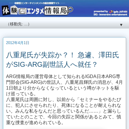
▼
2012年4月1日
八重尾氏が失踪か？！ 急遽、澤田氏
がSIG-ARG副世話人へ就任？
ARG情報局の運営母体として知られるIGDA日本ARG専
門部会(SIG-ARG)の世話人、八重尾昌輝氏の消息が、4月
1日朝より分からなくなっているという噂がネットを駆
け巡っている。
八重尾氏は周囲に対し、以前から「セミナーをやるたび
に、犯人にさせられたり、死体になることが耐えられな
い。みんな私をなんだと思っているんだ……」と漏らし
ていたとのことで、今回の失踪と関係があるとみて、慎
重な捜査が進められている。