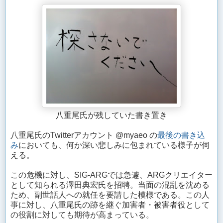
八重尾氏が残していた書き置き
八重尾氏のTwitterアカウント @myaeo の
最後の書き込
み
においても、何か深い悲しみに包まれている様子が伺
える。
この危機に対し、SIG-ARGでは急遽、ARGクリエイター
として知られる澤田典宏氏を招聘。当面の混乱を沈める
ため、副世話人への就任を要請した模様である。この人
事に対し、八重尾氏の跡を継ぐ加害者・被害者役として
の役割に対しても期待が高まっている。