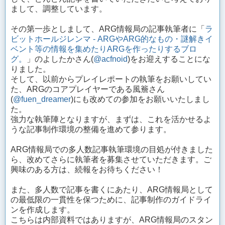
まして、調整しています。
その第一歩としまして、ARG情報局の記事執筆者に「
ラ
ビットホールジレンマ - ARGやARG的なもの・謎解きイ
ベント等の情報を集めたりARGを作ったりするブロ
グ。
」のよしたかさん(
@acfnoid
)をお迎えすることにな
りました。
そして、以前からプレイレポートの執筆をお願いしてい
た、ARGのコアプレイヤーである風簷さん
(
@fuen_dreamer
)にも改めての参加をお願いいたしまし
た。
強力な執筆陣となりますが、まずは、これを活かせるよ
うな記事制作環境の整備を進めて参ります。
ARG情報局での多人数記事執筆環境の目処が付きました
ら、改めてさらに執筆者を募集させていただきます。ご
興味のある方は、続報をお待ちください！
また、多人数で記事を書くにあたり、ARG情報局として
の最低限の一貫性を保つために、記事制作のガイドライ
ンを作成します。
こちらは内部資料ではありますが、ARG情報局のスタン