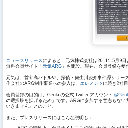
ニュースリリース
によると、元気株式会社は2011年5月9
無料会員サイト「
元気ARG
」も開設。現在、会員登録を受
元気は、首都高バトルや、探偵・癸生川凌介事件譚シリー
作会社のARG制作事業への参入は、
エレメンツ
に続き2社
会員登録の目的は、Genki の公式 Twitter アカウント
@Gen
の選択肢を拡げるため」です。ARGに参加する意志もない
いきません』とのこと。
また、プレスリリースにはこんな説明も：
ARG の特性上、会員サイトにご登録いただいた段