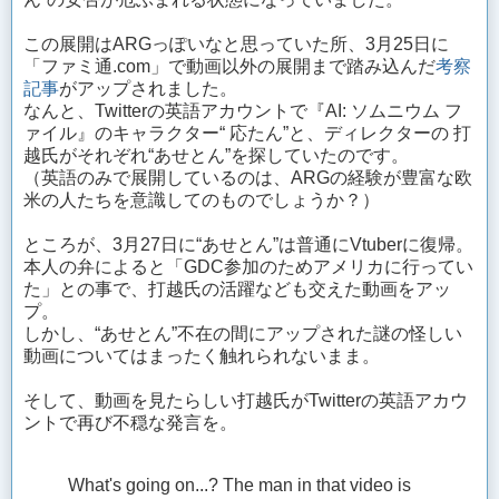
この展開はARGっぽいなと思っていた所、3月25日に
「ファミ通.com」で動画以外の展開まで踏み込んだ
考察
記事
がアップされました。
なんと、Twitterの英語アカウントで『AI: ソムニウム フ
ァイル』のキャラクター“ 応たん”と、ディレクターの 打
越氏がそれぞれ“あせとん”を探していたのです。
（英語のみで展開しているのは、ARGの経験が豊富な欧
米の人たちを意識してのものでしょうか？）
ところが、3月27日に“あせとん”は普通にVtuberに復帰。
本人の弁によると「GDC参加のためアメリカに行ってい
た」との事で、打越氏の活躍なども交えた動画をアッ
プ。
しかし、“あせとん”不在の間にアップされた謎の怪しい
動画についてはまったく触れられないまま。
そして、動画を見たらしい打越氏がTwitterの英語アカウ
ントで再び不穏な発言を。
What's going on...? The man in that video is