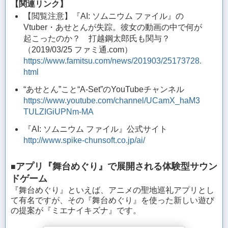
【関連リンク】
【閲覧注意】『AI: ソムニウム ファイル』の
Vtuber・あせとんが失踪。彼女の動画の中で何が
起こったのか？ 打越鋼太郎氏も関与？
（2019/03/25 ファミ通.com）
https://www.famitsu.com/news/201903/25173728.
html
“あせとん”こと“A-Set”のYouTubeチャンネル
https://www.youtube.com/channel/UCamX_haM3
TULZIGiUPNm-MA
『AI: ソムニウム ファイル』公式サイト
http://www.spike-chunsoft.co.jp/ai/
アプリ『舞台めぐり』で展開される体験型サウン
■
ドゲーム
『舞台めぐり』といえば、アニメの聖地巡礼アプリとし
て有名ですが、その『舞台めぐり』を使った新しい遊び
の提案が『ミエナイキズナ』です。