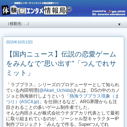
▼
2015年10月13日
【国内ニュース】伝説の恋愛ゲーム
をみんなで"思い出す"「つんでれサ
ミット」
「ラブプラス」シリーズのプロデューサーとして知られ
ている内田明理(
@Akari_Uchida
)さんは、DSの中のカノ
ジョと熱海旅行しようという「
熱海ラブプラス現象（ま
つり）(ASCII.jp)
」を仕掛けるなど、ARG界隈からも注
目されることの多いゲーム制作者でした。
そんな内田さんが株式会社ウチダアカリ代表として最初
に取り組まれているのが、ソーシャル型キャラクターIP
制作プロジェクト「みんなで作る。Superつんでれ