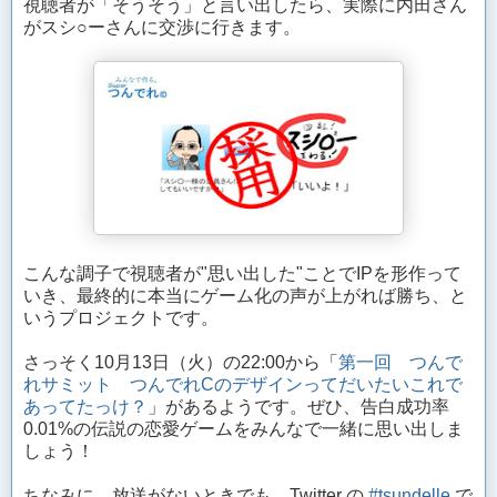
視聴者が「そうそう」と言い出したら、実際に内田さん
がスシ○ーさんに交渉に行きます。
こんな調子で視聴者が"思い出した"ことでIPを形作って
いき、最終的に本当にゲーム化の声が上がれば勝ち、と
いうプロジェクトです。
さっそく10月13日（火）の22:00から「
第一回 つんで
れサミット つんでれCのデザインってだいたいこれで
あってたっけ？
」があるようです。ぜひ、告白成功率
0.01%の伝説の恋愛ゲームをみんなで一緒に思い出しま
しょう！
ちなみに、放送がないときでも、Twitter の
#tsundelle
で