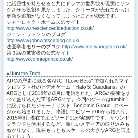
に話題性を持たせると共にドラマの世界観を現実にリン
クさせる役割を果たしました。シリーズが売れてからは
更新や追加がなくなってしまったことが残念です。
シャーロック・ホームズのサイト
http://www.thescienceofdeduction.co.uk/
ジョン・ワトソンのブログ
http://www.johnwatsonblog.co.uk/
法医学者モリーのブログ
http://www.mollyhooper.co.uk/
第３話の被害者の公式サイト
http://www.connieprince.co.uk/
●Hunt the Truth
ARGの歴史に残る名ARG "I Love Bess" で知られるマイ
クロソフト社のビデオゲーム『Halo 5: Guardians』の
ARGとして2015年の3月に開始された、ARGの要素をす
べて盛り込んだ王道ARGです。今回のゲームはtumblr上
に設けられたジャーナリスト "Benjamin Giraud" のペー
ジから始まりました。物語はエピソード00から始まり、
2015年6月現在でエピソード11が実施中です。サウンド
クラウドを活用するなど、新しいメディアの取り込みも
ぬかりなく、現在もっともスケールの大きなARGと言え
るでしょう。