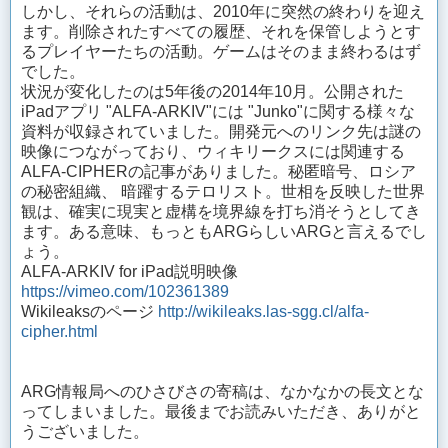
しかし、それらの活動は、2010年に突然の終わりを迎え
ます。削除されたすべての履歴、それを保管しようとす
るプレイヤーたちの活動。ゲームはそのまま終わるはず
でした。
状況が変化したのは5年後の2014年10月。公開された
iPadアプリ "ALFA-ARKIV"には "Junko"に関する様々な
資料が収録されていました。開発元へのリンク先は謎の
映像につながっており、ウィキリークスには関連する
ALFA-CIPHERの記事がありました。秘匿暗号、ロシア
の秘密組織、 暗躍するテロリスト。世相を反映した世界
観は、確実に現実と虚構を境界線を打ち消そうとしてき
ます。ある意味、もっともARGらしいARGと言えるでし
ょう。
ALFA-ARKIV for iPad説明映像
https://vimeo.com/102361389
Wikileaksのページ
http://wikileaks.las-sgg.cl/alfa-
cipher.html
ARG情報局へのひさびさの寄稿は、なかなかの長文とな
ってしまいました。最後までお読みいただき、ありがと
うございました。