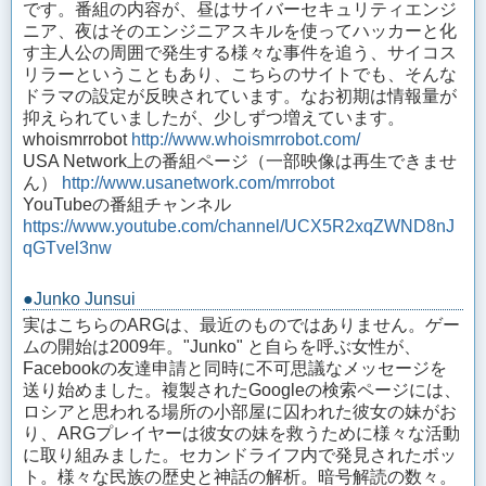
です。番組の内容が、昼はサイバーセキュリティエンジ
ニア、夜はそのエンジニアスキルを使ってハッカーと化
す主人公の周囲で発生する様々な事件を追う、サイコス
リラーということもあり、こちらのサイトでも、そんな
ドラマの設定が反映されています。なお初期は情報量が
抑えられていましたが、少しずつ増えています。
whoismrrobot
http://www.whoismrrobot.com/
USA Network上の番組ページ（一部映像は再生できませ
ん）
http://www.usanetwork.com/mrrobot
YouTubeの番組チャンネル
https://www.youtube.com/channel/UCX5R2xqZWND8nJ
qGTvel3nw
●Junko Junsui
実はこちらのARGは、最近のものではありません。ゲー
ムの開始は2009年。"Junko" と自らを呼ぶ女性が、
Facebookの友達申請と同時に不可思議なメッセージを
送り始めました。複製されたGoogleの検索ページには、
ロシアと思われる場所の小部屋に囚われた彼女の妹がお
り、ARGプレイヤーは彼女の妹を救うために様々な活動
に取り組みました。セカンドライフ内で発見されたボッ
ト。様々な民族の歴史と神話の解析。暗号解読の数々。