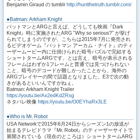
Benjamin Giraud の tumblr
http://huntthetruth.tumblr.com/
●Batman: Arkham Knight
バットマンとARGと言えば、どうしても映画『Dark
Knight』時に実施されたARG "Why so serious?" が挙げ
られてしまうのですが、こちらは2015年7月に発売され
るビデオゲーム『バットマン アーカム・ナイト』のティ
ーザームービー内に仕掛けられた暗号パズルで完結する
ショートタームARGです。とは言え、暗号が表示される
フレームはわずか1フレームと普通では見つけられない
こと、暗号のデコードが難しかったことから、海外の
ARGプレイヤーの間で話題となりました。E3で次の動
きがあるといいんですがねぇ。
Batman: Arkham Knight Trailer
https://youtu.be/Ax2edKdZRxg
ネタバレ映像
https://youtu.be/O0EYhaRx3LE
●Who is Mr. Robot
USA Networkで2015年6月24日からシーズン1の放送が
始まるテレビドラマ『Mr. Robot』のティーザーサイトで
展開されている（現在のところは）ショートタームARG