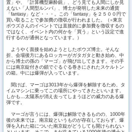
置」や、「計算機型麻酔銃」、どう見ても人間にしか見
えない「人間型ルンバ」、博士が発明した未来の通貨
「fantasy」など・・・。この「fantasy」を２５００円で
買い取ることで参加費の徴収が行われました。（※東京
ボウズさんのイベントでは直接的に参加費を徴収するの
ではなく、イベント内の何かを「買う」という設定で進
行するのが通例となっています。）
ようやく面接を始めようとしたボウズ博士。そんな
折、会場後方にあるロッカーがガタガタと動き始め、中
から博士の孫の「マーゴ」が飛び出してきます。その手
には南京錠付きの鎖でぐるぐる巻きにされたスケルトン
の箱。中には爆弾が入っています。
聞けば、マーゴは3013年から爆弾を解除するため、タ
イムマシンに乗ってこの場所にやってきたといいます。
しかも…太陽系が消え去ってしまうほどの威力のある爆
弾です。
マーゴが言うには、爆弾は解除できるものの、1000年
後の未来では、南京錠というものが存在しておらず、爆
弾を入れた箱についた南京錠がどうしても開けられない
といいます。そこで、まだ生きている1000年後の博士と