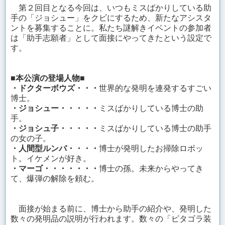
第２回目となる今回は、いつもミスばかりしている助
手の「ジョシュー」をクビにするため、新たなアシスタ
ントを募集することに。私たち謎解きイベントの参加者
は「助手志願者」として面接にやってきたという設定で
す。
■本公演の登場人物■
・ドクターボウズ
・・・
世界的な発明を連発するすごい
博士。
・ジョシュー・・・・・
ミスばかりしている博士の助
手。
・ジョシュ子・・・・・
ミスばかりしている博士の助手
の女の子。
・人間型ルンバ・・・・
博士が発明したお掃除ロボッ
ト。イケメンが好き。
・マーゴ・・・・・・・
博士の孫。未来からやってき
て、爆弾の解除を頼む。
面接が始まる前に、博士から助手の紹介や、発明した
数々の発明品の説明が行われます。数々の「ピタゴラ装