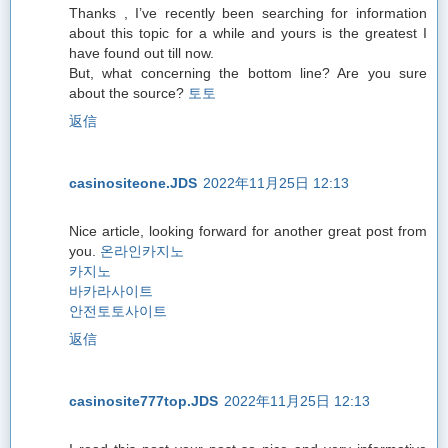
Thanks , I’ve recently been searching for information
about this topic for a while and yours is the greatest I
have found out till now.
But, what concerning the bottom line? Are you sure
about the source?
토토
返信
casinositeone.JDS
2022年11月25日 12:13
Nice article, looking forward for another great post from
you.
온라인카지노
카지노
바카라사이트
안전토토사이트
返信
casinosite777top.JDS
2022年11月25日 12:13