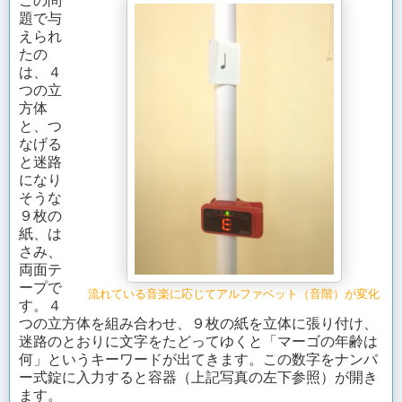
この問
題で与
えられ
たの
は、４
つの立
方体
と、つ
なげる
と迷路
になり
そうな
９枚の
紙、は
さみ、
両面テ
ープで
流れている音楽に応じてアルファベット（音階）が変化
す。４
つの立方体を組み合わせ、９枚の紙を立体に張り付け、
迷路のとおりに文字をたどってゆくと「マーゴの年齢は
何」というキーワードが出てきます。この数字をナンバ
ー式錠に入力すると容器（上記写真の左下参照）が開き
ます。