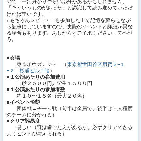
ので、一部分かりづらい部分があるかもしれません。
「そういうものがあった」と認識して読み進めていただ
ければ幸いです。
※もちろんレビュアーも参加した上で記憶を蘇らせなが
ら記事にしていますので、実際のイベントと詳細が異な
る場合もあります。あしからずご了承ください。てへぺ
ろ。
■会場
東京ボウズアジト （
東京都世田谷区用賀２−１
−２ 杉浦ビル１階
）
■１公演あたりの参加費用
一般２５００円／学生１５００円
■１公演あたりの参加者数
約１０〜１５名（最大２０名）
■イベント形態
団体戦→チーム戦（前半は全員で、後半は５人程度
のチームに分かれる）
■クリア難易度
易しい（謎は歯ごたえがあるが、必ずクリアできる
ようヒントが与えられる）