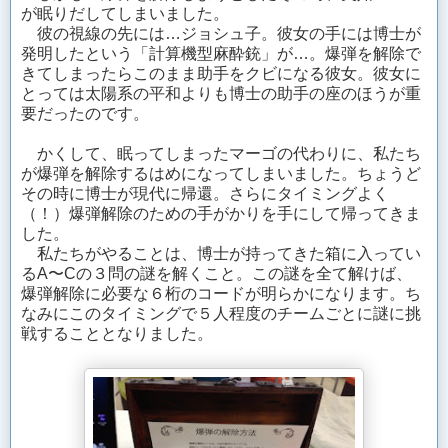
が眠りだしてしまいました。
彼の視線の先には…ジョシュ子。彼女の手には博士が
発明したという「計算機型麻酔銃」が…。爆弾を解除で
きてしまったらこのまま助手をクビになる彼女。彼女に
とっては太陽系の平和よりも博士の助手の座のほうが重
要だったのです。
かくして、眠ってしまったマーゴの代わりに、私たち
が爆弾を解除するはめになってしまいました。ちょうど
その時に博士が現代に帰還。さらにタイミングよく
（！）爆弾解除のための手がかりを手にして帰ってきま
した。
私たちがやることは、博士が持ってきた箱に入ってい
るA〜Cの３問の謎を解くこと。この謎を全て解けば、
爆弾解除に必要な６桁のコードが明らかになります。ち
なみにこのタイミングで５人程度のチームごとに謎に挑
戦することとなりました。