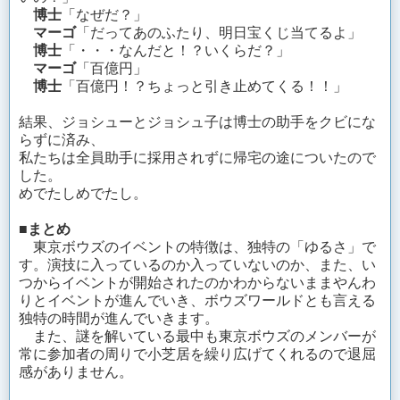
博士
「なぜだ？」
マーゴ
「だってあのふたり、明日宝くじ当てるよ」
博士
「・・・なんだと！？いくらだ？」
マーゴ
「百億円」
博士
「百億円！？ちょっと引き止めてくる！！」
結果、ジョシューとジョシュ子は博士の助手をクビにな
らずに済み、
私たちは全員助手に採用されずに帰宅の途についたので
した。
めでたしめでたし。
■まとめ
東京ボウズのイベントの特徴は、独特の「ゆるさ」で
す。演技に入っているのか入っていないのか、また、い
つからイベントが開始されたのかわからないままやんわ
りとイベントが進んでいき、ボウズワールドとも言える
独特の時間が進んでいきます。
また、謎を解いている最中も東京ボウズのメンバーが
常に参加者の周りで小芝居を繰り広げてくれるので退屈
感がありません。