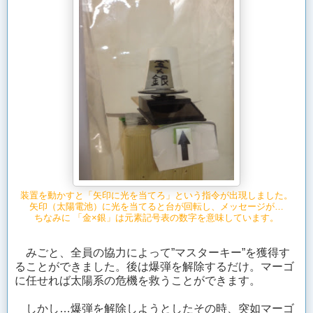
装置を動かすと「矢印に光を当てろ」という指令が出現しました。
矢印（太陽電池）に光を当てると台が回転し、メッセージが…
ちなみに 「金×銀」は元素記号表の数字を意味しています。
みごと、全員の協力によって”マスターキー”を獲得す
ることができました。後は爆弾を解除するだけ。マーゴ
に任せれば太陽系の危機を救うことができます。
しかし…爆弾を解除しようとしたその時、突如マーゴ