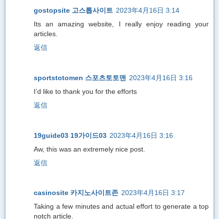
gostopsite 고스톱사이트
2023年4月16日 3:14
Its an amazing website, I really enjoy reading your
articles.
返信
sportstotomen 스포츠토토맨
2023年4月16日 3:16
I’d like to thank you for the efforts
返信
19guide03 19가이드03
2023年4月16日 3:16
Aw, this was an extremely nice post.
返信
casinosite 카지노사이트존
2023年4月16日 3:17
Taking a few minutes and actual effort to generate a top
notch article.