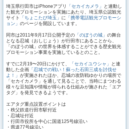
埼玉県行田市はiPhoneアプリ
「セカイカメラ」
と連動し
た観光プロモーションを実施にあたり、埼玉県公認観光
サイト
「ちょこたび埼玉」
に
「携帯電話観光プロモーシ
ョン」
のページを開設しています。
同市は2011年9月17日公開予定の
「のぼうの城」
の舞台
となる忍城（おしじょう）が行田市にあることから、
「のぼうの城」の世界を体感することができる歴史観光
プロモーション事業を実施しているとのこと。
すでに2月19〜20日にかけて、
「セカイユウシャ」
と連
動した企画
「忍城での戦い！蘇った石田三成を討伐せ
よ！」
が実施されたほか、忍城の攻防戦ゆかりの場所で
「セカイカメラ」を通して見ることで、当時にまつわる
様々な豆知識や情報が得られる仕組みが施された「エア
タグ」を発見できるようです。
エアタグ重点設置ポイントは
・秩父鉄道行田市駅付近
・忍城址付近
・行田市役所を中心に国道125号線沿い
・県道77号線沿い