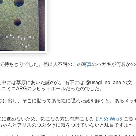
の話題で持ちきりでした。差出人不明の
この写真
のハガキが何名かの
草原にあいた謎の穴。右下には @usagi_no_ana の文
ニミニARGのラビットホールだったのでした。
を見つけ出し、そこに貼ってある絵に隠れた謎を解くと、あるメッ
先に進めないため、気になる方は有志による
まとめ Wiki
をご覧
、ちゃんとアリスのつぶやきに気をつけていないと駄目ですよ〜