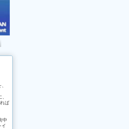
を、
に、
すれば
街中
レイ