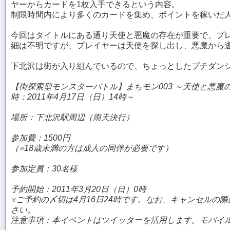
ヤーからカードを1枚入手できるという内容。
制限時間内により多くのカードを集め、ポイントを稼いだ
今回はタイトルにある通り天使と悪魔の存在が重要で、プ
細は不明ですが、プレイヤーは天使を探し出し、悪魔から
下北沢は街が入り組んでいるので、ちょっとしたプチダン
【街探索型モンスターバトル】まちモン003 ～天使と悪魔
時：2011年4月17日（日）14時～
場所：下北沢駅周辺（雨天決行）
参加費：1500円
（※18歳未満の方は成人の同伴が必要です）
参加定員：30名様
予約開始：2011年3月20日（日）0時
※ご予約の〆切は4月16日24時です。なお、キャンセル
さい。
注意事項：本イベントはツイッターを活用します。モバイ