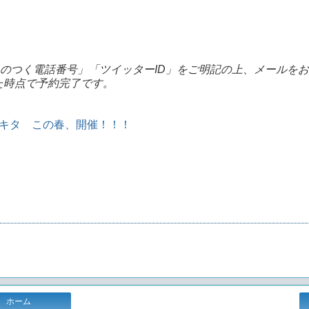
絡のつく電話番号」「ツイッターID」をご明記の上、メールを
た時点で予約完了です。
のシモキタ この春、開催！！！
ホーム