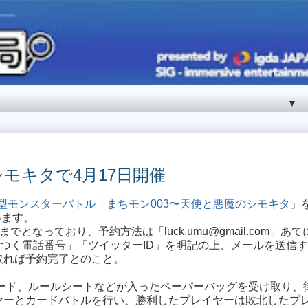
▼
モキタで4月17日開催
型モンスターバトル「まちモン003〜天使と悪魔のシモキタ」
います。
でとなっており、予約方法は「luck.umu@gmail.com」あて
のつく電話番号」「ツイッターID」を明記の上、メールを送信
取れば予約完了とのこと。
カード、ルールシートなどが入ったペーパーバッグを受け取り、
ヤーとカードバトルを行い、勝利したプレイヤーは敗北したプ