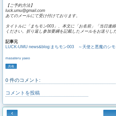
【ご予約方法】
luck.umu@gmail.com
あてのメールにて受け付けております。
タイトルに「まちモン003」、本文に「お名前」「当日連
ください。折り返し参加要綱を記載したメールをお送りし
記事元
LUCK-UMU news&blog:まちモン003 ～天使と悪魔
masateru yaeo
共有
0 件のコメント:
コメントを投稿
‹