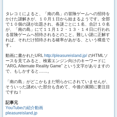
タレコミによると、「南の島」の冒険ゲームへの招待を
かけた謎解きが、１０月１日から始まるようです。全部
で１０個の謎が出題され、各謎ごとに１名、合計１０名
が、「南の島」にて１１月１２・１３・１４日に行われ
る冒険ゲームへ招待されるとのこと。難しい謎に正解す
れば、それだけ招待される確率があがる、という構造で
す。
動画に書かれたURL
http://pleasureisland.jp/
のHTMLソ
ースを見てみると、検索エンジン向けのキーワードに
"ARG, Alternate Reality Game" という文字がありますの
で、もしかすると……。
「南の島」がどこかもまだ明らかにされていませんが、
そういった謎めいた部分も含めて、今後の展開に要注目
ですね！
記事元
YouTubeの紹介動画
pleasureisland.jp