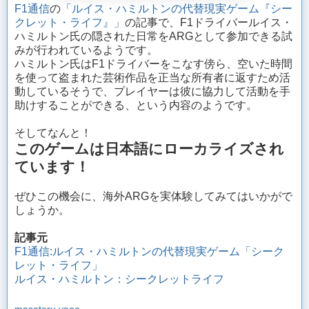
F1通信
の
「ルイス・ハミルトンの代替現実ゲーム『シー
クレット・ライフ』」
の記事で、F1ドライバールイス・
ハミルトン氏の隠された日常をARGとして参加できる試
みが行われているようです。
ハミルトン氏はF1ドライバーをこなす傍ら、空いた時間
を使って盗まれた芸術作品を正当な所有者に返すため活
動しているそうで、プレイヤーは彼に協力して活動を手
助けすることができる、という内容のようです。
そしてなんと！
このゲームは日本語にローカライズされ
ています！
ぜひこの機会に、海外ARGを実体験してみてはいかがで
しょうか。
記事元
F1通信:ルイス・ハミルトンの代替現実ゲーム「シーク
レット・ライフ」
ルイス・ハミルトン：シークレットライフ
masateru yaeo