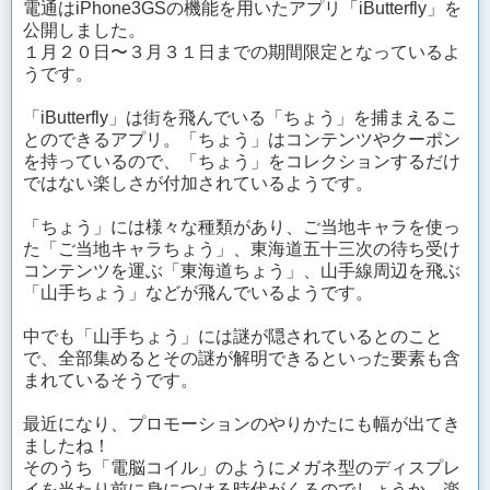
電通はiPhone3GSの機能を用いたアプリ「iButterfly」を
公開しました。
１月２０日〜３月３１日までの期間限定となっているよ
うです。
「iButterfly」は街を飛んでいる「ちょう」を捕まえるこ
とのできるアプリ。「ちょう」はコンテンツやクーポン
を持っているので、「ちょう」をコレクションするだけ
ではない楽しさが付加されているようです。
「ちょう」には様々な種類があり、ご当地キャラを使っ
た「ご当地キャラちょう」、東海道五十三次の待ち受け
コンテンツを運ぶ「東海道ちょう」、山手線周辺を飛ぶ
「山手ちょう」などが飛んでいるようです。
中でも「山手ちょう」には謎が隠されているとのこと
で、全部集めるとその謎が解明できるといった要素も含
まれているそうです。
最近になり、プロモーションのやりかたにも幅が出てき
ましたね！
そのうち「電脳コイル」のようにメガネ型のディスプレ
イを当たり前に身につける時代がくるのでしょうか。楽