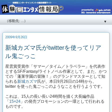
▼
2009年9月26日
新城カズマ氏がtwitterを使ってリア
ル鬼ごっこ
星雲賞受賞作「サマー／タイム／トラベラー」を代表作
とするSF/Fantasy/ライトノベル作家として、また、かつ
ての「蓬莱学園の冒険！」のグランドマスターとして知
られる
新城カズマ
氏が、本日9月26日の14時から、
twitter を使った鬼ごっこのようなことを行うようです。
これは、15人の長い長い24時間を描く大長編作品
「
15×24
」の発売プロモーションの一環として行われる
ものです。