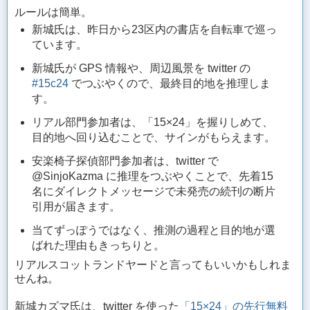
ルールは簡単。
新城氏は、昨日から23区内の書店を自転車で巡っ
ています。
新城氏が GPS 情報や、周辺風景を twitter の
#15c24
でつぶやくので、最終目的地を推理しま
す。
リアル部門参加者は、「15×24」を握りしめて、
目的地へ回り込むことで、サインがもらえます。
安楽椅子探偵部門参加者は、twitter で
@SinjoKazma に推理をつぶやくことで、先着15
名にダイレクトメッセージで未発売の続刊の断片
引用が届きます。
当てずっぽうではなく、推測の過程と目的地が選
ばれた理由もきっちりと。
リアルスコットランドヤードと言ってもいいかもしれま
せんね。
新城カズマ氏は、twitter を使った
「15×24」の先行無料